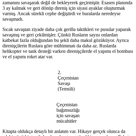
zamanını savaşarak değil de bekleyerek geçirmiştir. Esasen planında
3 ay kalmak ve geri dönüp direniş için siyasi ayaklar oluşturmak
varmış. Ancak sürekli cephe değiştirdi ve buralarda neredeyse
savaşmadı.
Sıcak savaştan ziyade daha çok gerilla taktikleri ve pusular yaparak
savaşmış ve geri çekilmişler. Çünkü Rusların sayısı onlardan
katbekat fazla olduğundan bu şekli daha makul gözüküyor. Ayrıca
direnişçilerin Ruslara göre mühimmatı da daha az. Ruslarda
helikopter ve tank desteği varken direnişçilerde el yapımı el bombası
ve el yapımı roket atar var.
2.
Çeçenistan
Savaşı
(Temsili)
Çeçenistan
bağımsızlığı
için savaşan
mücahitler
Kitapta oldukça detaylı bir anlatım var. Hikaye gerçek olunca da