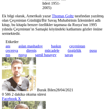
lideri 1951-
2005)
Ek bilgi olarak, Amerikalı yazar
Thomas Goltz
tarafından yazılmış
olan Çeçenistan Günlüğü/Bir Savaş Muhabirinin İzlenimleri adlı
kitap, bu kitapla benzer özellikler taşımasa da Rusya’nın 1995
yılında Çeçenistan’ın Samaşki köyündeki katliamını gözler önüne
sermektedir.
Etiketler
anı
aslan mashadov
baskın
çeçenistan
çeçenya
direniş
mücadele
özgürlük
pusu
rus
rusya
şamil basayev
savaş
Burak Bilen
28/04/2021
0
586
2 dakika okuma süresi
LinkedIn
Tumblr
Pinterest
Reddit
VKontakte
E-
Yazdır
Facebook
X
Posta
ile