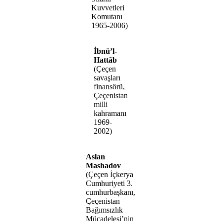
Kuvvetleri
Komutanı
1965-2006)
İbnü’l-
Hattâb
(Çeçen
savaşları
finansörü,
Çeçenistan
milli
kahramanı
1969-
2002)
Aslan
Mashadov
(Çeçen İçkerya
Cumhuriyeti 3.
cumhurbaşkanı,
Çeçenistan
Bağımsızlık
Mücadelesi’nin