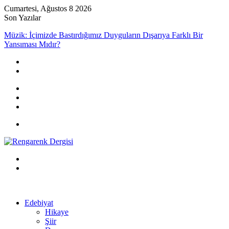
Cumartesi, Ağustos 8 2026
Son Yazılar
Müzik: İçimizde Bastırdığımız Duyguların Dışarıya Farklı Bir
Yansıması Mıdır?
Kayıt
Ol
Rastgele
Makale
Kenar
Bölmesi
Menü
Arama
yap
Kayıt
...
Ol
Edebiyat
Hikaye
Şiir