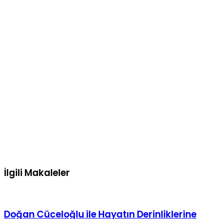
İlgili Makaleler
Doğan Cüceloğlu ile Hayatın Derinliklerine