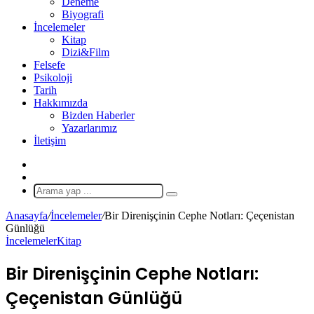
Deneme
Biyografi
İncelemeler
Kitap
Dizi&Film
Felsefe
Psikoloji
Tarih
Hakkımızda
Bizden Haberler
Yazarlarımız
İletişim
X
Rastgele
Makale
Arama
yap
Anasayfa
/
İncelemeler
/
Bir Direnişçinin Cephe Notları: Çeçenistan
...
Günlüğü
İncelemeler
Kitap
Bir Direnişçinin Cephe Notları:
Çeçenistan Günlüğü