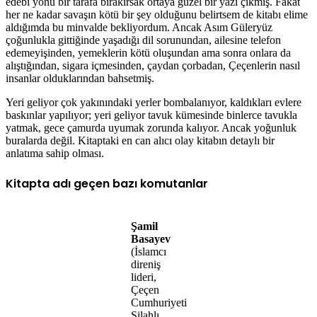
edebi yönü bir tarafa bırakırsak ortaya güzel bir yazı çıkmış. Fakat
her ne kadar savaşın kötü bir şey olduğunu belirtsem de kitabı elime
aldığımda bu minvalde bekliyordum. Ancak Asım Güleryüz
çoğunlukla gittiğinde yaşadığı dil sorunundan, ailesine telefon
edemeyişinden, yemeklerin kötü oluşundan ama sonra onlara da
alıştığından, sigara içmesinden, çaydan çorbadan, Çeçenlerin nasıl
insanlar olduklarından bahsetmiş.
Yeri geliyor çok yakınındaki yerler bombalanıyor, kaldıkları evlere
baskınlar yapılıyor; yeri geliyor tavuk kümesinde binlerce tavukla
yatmak, gece çamurda uyumak zorunda kalıyor. Ancak yoğunluk
buralarda değil. Kitaptaki en can alıcı olay kitabın detaylı bir
anlatıma sahip olması.
Kitapta adı geçen bazı komutanlar
Şamil
Basayev
(İslamcı
direniş
lideri,
Çeçen
Cumhuriyeti
Silahlı