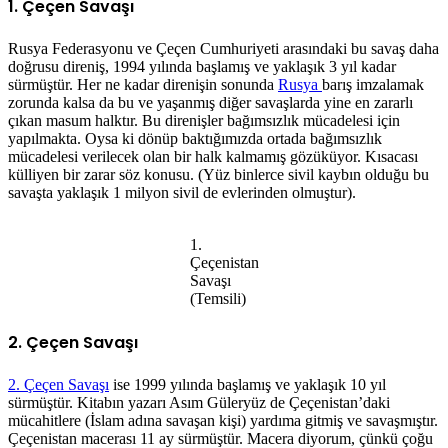
1. Çeçen Savaşı
Rusya Federasyonu ve Çeçen Cumhuriyeti arasındaki bu savaş daha
doğrusu direniş, 1994 yılında başlamış ve yaklaşık 3 yıl kadar
sürmüştür. Her ne kadar direnişin sonunda
Rusya
barış imzalamak
zorunda kalsa da bu ve yaşanmış diğer savaşlarda yine en zararlı
çıkan masum halktır. Bu direnişler bağımsızlık mücadelesi için
yapılmakta. Oysa ki dönüp baktığımızda ortada bağımsızlık
mücadelesi verilecek olan bir halk kalmamış gözüküyor. Kısacası
külliyen bir zarar söz konusu. (Yüz binlerce sivil kaybın olduğu bu
savaşta yaklaşık 1 milyon sivil de evlerinden olmuştur).
1.
Çeçenistan
Savaşı
(Temsili)
2. Çeçen Savaşı
2. Çeçen Savaşı
ise 1999 yılında başlamış ve yaklaşık 10 yıl
sürmüştür. Kitabın yazarı Asım Güleryüz de Çeçenistan’daki
mücahitlere (İslam adına savaşan kişi) yardıma gitmiş ve savaşmıştır.
Çeçenistan macerası 11 ay sürmüştür. Macera diyorum, çünkü çoğu