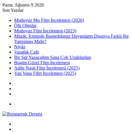
Pazar, Ağustos 9 2026
Son Yazılar
Mutluyuz Mu Film İncelemesi (2026)
Ölü Olgular
Mutluyuz Film İncelemesi (2023)
Müzik: İçimizde Bastırdığımız Duyguların Dışarıya Farklı Bir
Yansıması Mıdır?
Niyâz
Vasatlık Çağı
Bir Şiir Yazacağım Sana Çok Uzaklardan
Bugün Güzel Film İncelemesi
Adile Naşit Film İncelemesi (2025)
Yan Yana Film İncelemesi (2025)
Kayıt
Ol
Rastgele
Makale
Kenar
Bölmesi
Menü
Arama
yap
Kayıt