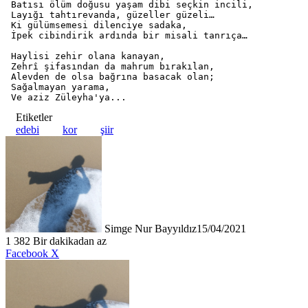
 Batısı ölüm doğusu yaşam dibi seçkin incili,

 Layığı tahtırevanda, güzeller güzeli…

 Ki gülümsemesi dilenciye sadaka,

 İpek cibindirik ardında bir misali tanrıça…

 Haylisi zehir olana kanayan,

 Zehrî şifasından da mahrum bırakılan,

 Alevden de olsa bağrına basacak olan;

 Sağalmayan yarama,

 Ve aziz Züleyha'ya... 
Etiketler
edebi
kor
şiir
Simge Nur Bayyıldız
15/04/2021
1
382
Bir dakikadan az
LinkedIn
Tumblr
Pinterest
Reddit
VKontakte
E-
Yazdır
Facebook
X
Posta
ile
paylaş