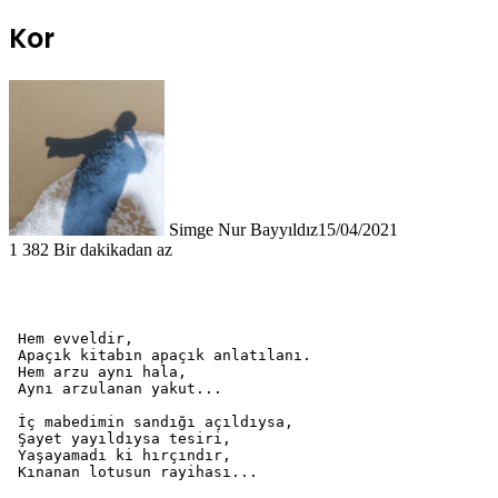
Kor
Simge Nur Bayyıldız
15/04/2021
1
382
Bir dakikadan az
 Hem evveldir,

 Apaçık kitabın apaçık anlatılanı.

 Hem arzu aynı hala,

 Aynı arzulanan yakut...

 İç mabedimin sandığı açıldıysa,

 Şayet yayıldıysa tesiri,

 Yaşayamadı ki hırçındır,

 Kınanan lotusun rayihası...
