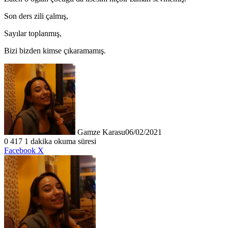
Son ders zili çalmış,
Sayılar toplanmış,
Bizi bizden kimse çıkaramamış.
Gamze Karasu
06/02/2021
0
417
1 dakika okuma süresi
LinkedIn
Tumblr
Pinterest
Reddit
VKontakte
E-
Yazdır
Facebook
X
Posta
ile
paylaş