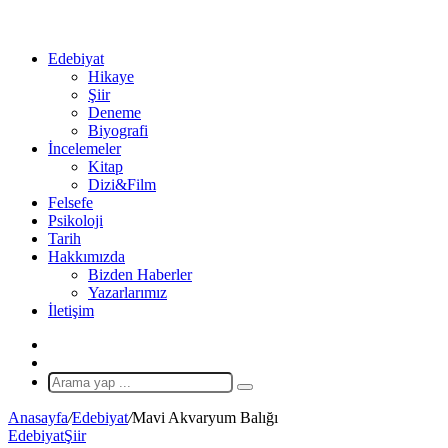
...
Ol
Edebiyat
Hikaye
Şiir
Deneme
Biyografi
İncelemeler
Kitap
Dizi&Film
Felsefe
Psikoloji
Tarih
Hakkımızda
Bizden Haberler
Yazarlarımız
İletişim
X
Rastgele
Makale
Arama
yap
Anasayfa
/
Edebiyat
/
Mavi Akvaryum Balığı
...
Edebiyat
Şiir