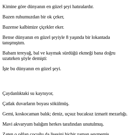
Kimine göre dünyanın en güzel şeyi hatıralardır.
Bazen ruhumuzdan bir ok çeker,
Bazense kalbimize çiçekler eker.
Bense dünyanın en güzel şeyiyle 8 yaşında bir lokantada
tanışmıştım.
Babam tereyağ, bal ve kaymak sürdüğü ekmeği bana doğru
uzatırken şöyle demişti:
İşte bu dünyanın en güzel şeyi.
Çaydanlıktaki su kaynıyor,
Çatlak duvarların boyası sökülmüş.
Gemi, koskocaman balık; deniz, uçsuz bucaksız izmarit mezarlığı.
Mavi akvaryum balığım herkes tarafından unutulmuş.
Zaten o oğlan çocuğu da lisesini hiçbir zaman sevmemiş.