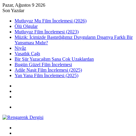
Pazar, Ağustos 9 2026
Son Yazılar
Mutluyuz Mu Film İncelemesi (2026)
Ölü Olgular
Mutluyuz Film İncelemesi (2023)
Müzik: İçimizde Bastırdığımız Duyguların Dışarıya Farklı Bir
Yansıması Mıdır?
Niyâz
Vasatlık Çağı
Bir Şiir Yazacağım Sana Çok Uzaklardan
Bugün Güzel Film İncelemesi
Adile Naşit Film İncelemesi (2025)
Yan Yana Film İncelemesi (2025)
Kayıt
Ol
Rastgele
Makale
Kenar
Bölmesi
Menü
Arama
yap
Kayıt