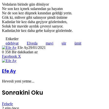
Vedaların birinde gün dönüyor
Ne son kez içmek sularından şu hayatın
Ne de son kez düşmek kınından geldiği yerin.
Gök ki, mihver gibi salınıyor şimdi üstüme
Kadınlar bir kez daha geçiyor gözlerinden,
Soluk bir mavide ayrılık çevreyi sarıyor.
Kadınlar,bir kez daha gebe kalıyor gözlerinde.
Etiketler
edebiyat
Elveda
mavi
şiir
ümit
Efe Ay
29/01/2021
0
358
Bir dakikadan az
LinkedIn
Tumblr
Pinterest
Reddit
VKontakte
E-
Yazdır
Facebook
X
Posta
ile
paylaş
Efe Ay
Hevesli yeni yetme...
Sonrakini Oku
Felsefe
2 gün önce