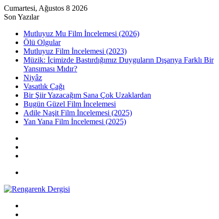
Cumartesi, Ağustos 8 2026
Son Yazılar
Mutluyuz Mu Film İncelemesi (2026)
Ölü Olgular
Mutluyuz Film İncelemesi (2023)
Müzik: İçimizde Bastırdığımız Duyguların Dışarıya Farklı Bir
Yansıması Mıdır?
Niyâz
Vasatlık Çağı
Bir Şiir Yazacağım Sana Çok Uzaklardan
Bugün Güzel Film İncelemesi
Adile Naşit Film İncelemesi (2025)
Yan Yana Film İncelemesi (2025)
Kayıt
Ol
Rastgele
Makale
Kenar
Bölmesi
Menü
Arama
yap
Kayıt