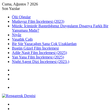
Cuma, Ağustos 7 2026
Son Yazılar
Ölü Olgular
Mutluyuz Film İncelemesi (2023)
Müzik: İçimizde Bastırdığımız Duyguların Dışarıya Farklı Bir
Yansıması Mıdır?
Niyâz
Vasatlık Çağı
Bir Şiir Yazacağım Sana Çok Uzaklardan
Bugün Güzel Film İncelemesi
Adile Naşit Film İncelemesi (2025)
Yan Yana Film İncelemesi (2025)
Night Agent Dizi İncelemesi (2023-)
Kayıt
Ol
Rastgele
Makale
Kenar
Bölmesi
Menü
Arama
yap
Kayıt