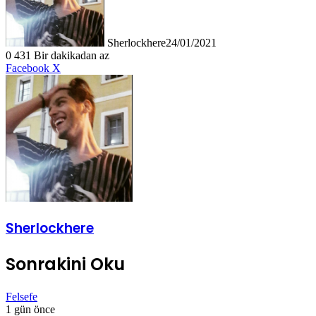
Sherlockhere
24/01/2021
0
431
Bir dakikadan az
LinkedIn
Tumblr
Pinterest
Reddit
VKontakte
E-
Yazdır
Facebook
X
Posta
ile
paylaş
Sherlockhere
Sonrakini Oku
Felsefe
1 gün önce