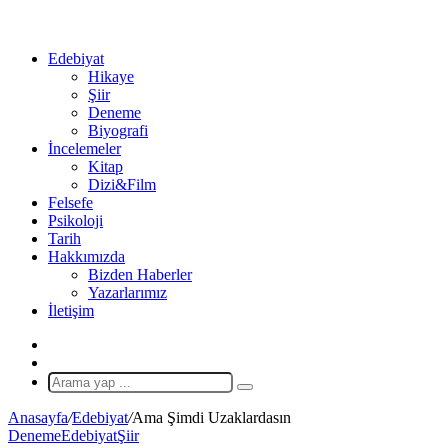
...
Ol
Edebiyat
Hikaye
Şiir
Deneme
Biyografi
İncelemeler
Kitap
Dizi&Film
Felsefe
Psikoloji
Tarih
Hakkımızda
Bizden Haberler
Yazarlarımız
İletişim
X
Rastgele
Makale
Arama
yap
Anasayfa
/
Edebiyat
/
Ama Şimdi Uzaklardasın
...
Deneme
Edebiyat
Şiir