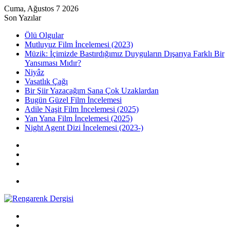
Cuma, Ağustos 7 2026
Son Yazılar
Ölü Olgular
Mutluyuz Film İncelemesi (2023)
Müzik: İçimizde Bastırdığımız Duyguların Dışarıya Farklı Bir
Yansıması Mıdır?
Niyâz
Vasatlık Çağı
Bir Şiir Yazacağım Sana Çok Uzaklardan
Bugün Güzel Film İncelemesi
Adile Naşit Film İncelemesi (2025)
Yan Yana Film İncelemesi (2025)
Night Agent Dizi İncelemesi (2023-)
Kayıt
Ol
Rastgele
Makale
Kenar
Bölmesi
Menü
Arama
yap
Kayıt