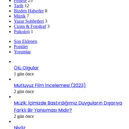
Felsefe
25
Tarih
12
Bizden Haberler
8
Müzik
7
Yazar Sohbetleri
3
Çizim & Fotoğraf
3
Psikoloji
1
Son Eklenen
Popüler
Yorumlar
Ölü Olgular
1 gün önce
Mutluyuz Film İncelemesi (2023)
2 gün önce
Müzik: İçimizde Bastırdığımız Duyguların Dışarıya
Farklı Bir Yansıması Mıdır?
2 gün önce
Niyâz