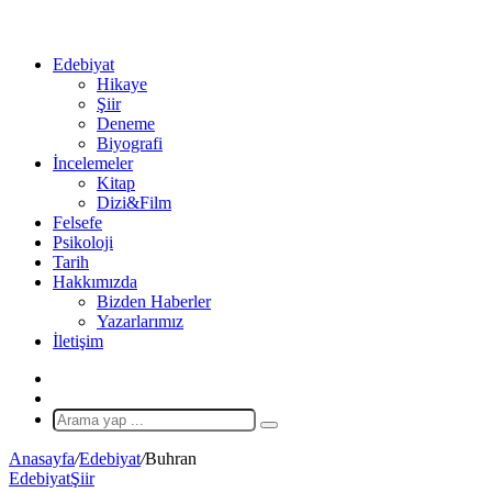
...
Ol
Edebiyat
Hikaye
Şiir
Deneme
Biyografi
İncelemeler
Kitap
Dizi&Film
Felsefe
Psikoloji
Tarih
Hakkımızda
Bizden Haberler
Yazarlarımız
İletişim
X
Rastgele
Makale
Arama
yap
Anasayfa
/
Edebiyat
/
Buhran
...
Edebiyat
Şiir