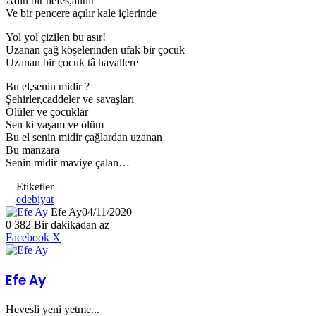
Adın bir nefes,alınır
Ve bir pencere açılır kale içlerinde
Yol yol çizilen bu asır!
Uzanan çağ köşelerinden ufak bir çocuk
Uzanan bir çocuk tâ hayallere
Bu el,senin midir ?
Şehirler,caddeler ve savaşları
Ölüler ve çocuklar
Sen ki yaşam ve ölüm
Bu el senin midir çağlardan uzanan
Bu manzara
Senin midir maviye çalan…
Etiketler
edebiyat
Efe Ay
04/11/2020
0
382
Bir dakikadan az
LinkedIn
Tumblr
Pinterest
Reddit
VKontakte
E-
Yazdır
Facebook
X
Posta
ile
paylaş
Efe Ay
Hevesli yeni yetme...