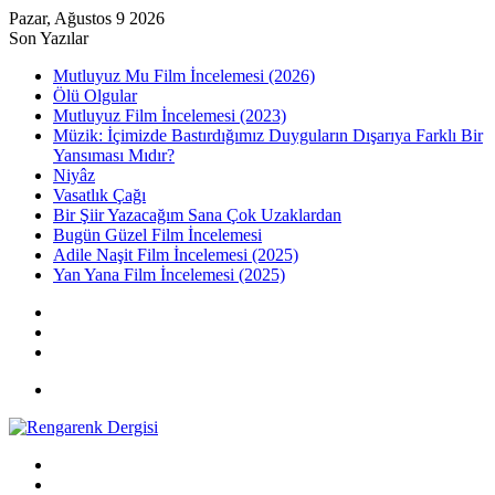
Pazar, Ağustos 9 2026
Son Yazılar
Mutluyuz Mu Film İncelemesi (2026)
Ölü Olgular
Mutluyuz Film İncelemesi (2023)
Müzik: İçimizde Bastırdığımız Duyguların Dışarıya Farklı Bir
Yansıması Mıdır?
Niyâz
Vasatlık Çağı
Bir Şiir Yazacağım Sana Çok Uzaklardan
Bugün Güzel Film İncelemesi
Adile Naşit Film İncelemesi (2025)
Yan Yana Film İncelemesi (2025)
Kayıt
Ol
Rastgele
Makale
Kenar
Bölmesi
Menü
Arama
yap
Kayıt