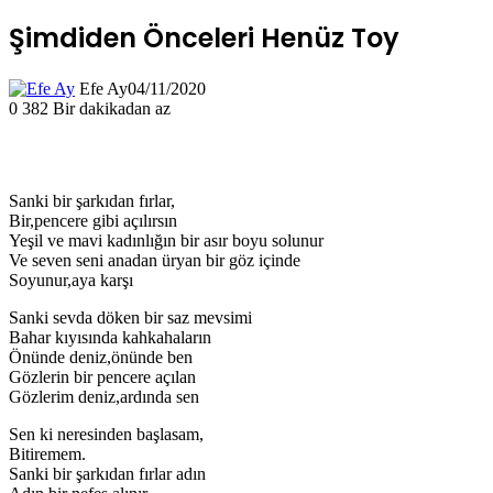
Şimdiden Önceleri Henüz Toy
Efe Ay
04/11/2020
0
382
Bir dakikadan az
Sanki bir şarkıdan fırlar,
Bir,pencere gibi açılırsın
Yeşil ve mavi kadınlığın bir asır boyu solunur
Ve seven seni anadan üryan bir göz içinde
Soyunur,aya karşı
Sanki sevda döken bir saz mevsimi
Bahar kıyısında kahkahaların
Önünde deniz,önünde ben
Gözlerin bir pencere açılan
Gözlerim deniz,ardında sen
Sen ki neresinden başlasam,
Bitiremem.
Sanki bir şarkıdan fırlar adın