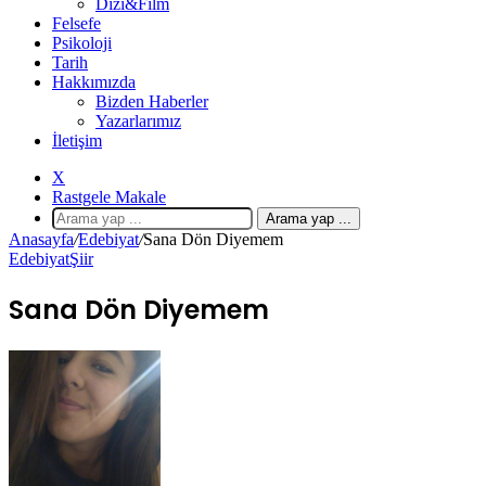
Dizi&Film
Felsefe
Psikoloji
Tarih
Hakkımızda
Bizden Haberler
Yazarlarımız
İletişim
X
Rastgele Makale
Arama yap ...
Anasayfa
/
Edebiyat
/
Sana Dön Diyemem
Edebiyat
Şiir
Sana Dön Diyemem