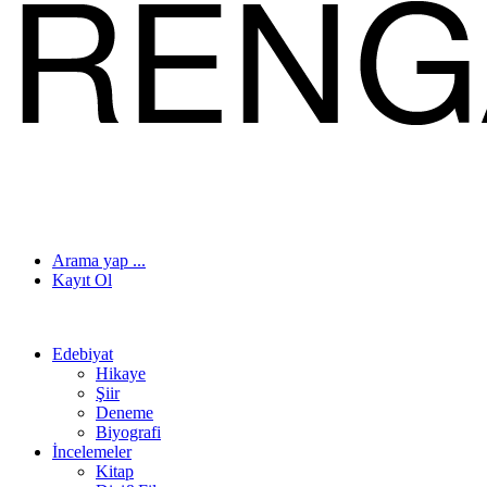
Arama yap ...
Kayıt Ol
Edebiyat
Hikaye
Şiir
Deneme
Biyografi
İncelemeler
Kitap