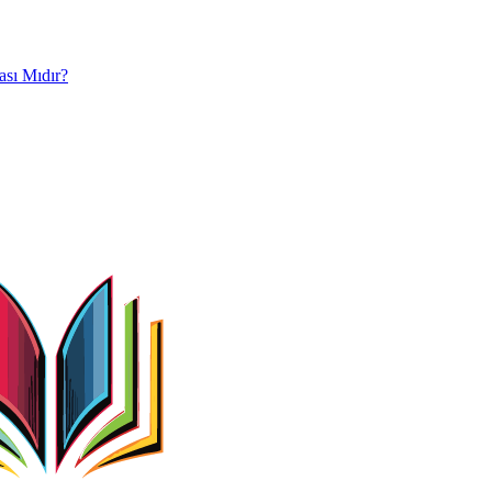
ası Mıdır?