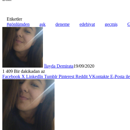
Etiketler
#gönlümden
aşk
deneme
edebiyat
geçmiş
G
İlayda Demirata
19/09/2020
1
409
Bir dakikadan az
Facebook
X
LinkedIn
Tumblr
Pinterest
Reddit
VKontakte
E-Posta il