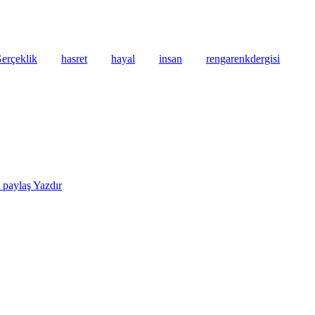
erçeklik
hasret
hayal
insan
rengarenkdergisi
e paylaş
Yazdır