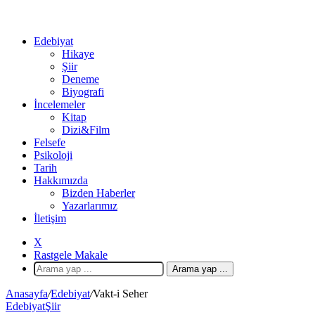
Edebiyat
Hikaye
Şiir
Deneme
Biyografi
İncelemeler
Kitap
Dizi&Film
Felsefe
Psikoloji
Tarih
Hakkımızda
Bizden Haberler
Yazarlarımız
İletişim
X
Rastgele Makale
Arama yap ...
Anasayfa
/
Edebiyat
/
Vakt-i Seher
Edebiyat
Şiir