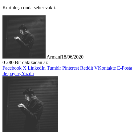
Kurtuluşu onda seher vakti.
Armanî
18/06/2020
0
280
Bir dakikadan az
Facebook
X
LinkedIn
Tumblr
Pinterest
Reddit
VKontakte
E-Posta
ile paylaş
Yazdır