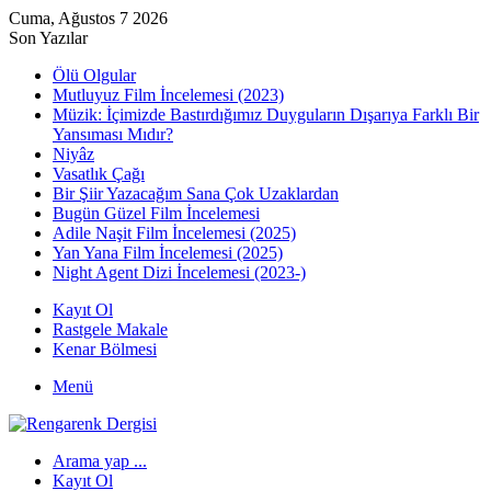
Cuma, Ağustos 7 2026
Son Yazılar
Ölü Olgular
Mutluyuz Film İncelemesi (2023)
Müzik: İçimizde Bastırdığımız Duyguların Dışarıya Farklı Bir
Yansıması Mıdır?
Niyâz
Vasatlık Çağı
Bir Şiir Yazacağım Sana Çok Uzaklardan
Bugün Güzel Film İncelemesi
Adile Naşit Film İncelemesi (2025)
Yan Yana Film İncelemesi (2025)
Night Agent Dizi İncelemesi (2023-)
Kayıt Ol
Rastgele Makale
Kenar Bölmesi
Menü
Arama yap ...
Kayıt Ol