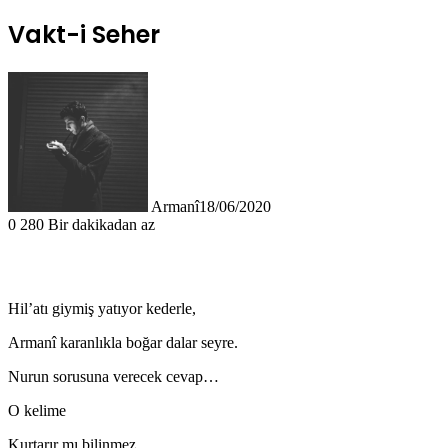
Vakt-i Seher
Armanî
18/06/2020
0
280
Bir dakikadan az
Hil’atı giymiş yatıyor kederle,
Armanî karanlıkla boğar dalar seyre.
Nurun sorusuna verecek cevap…
O kelime
Kurtarır mı bilinmez…