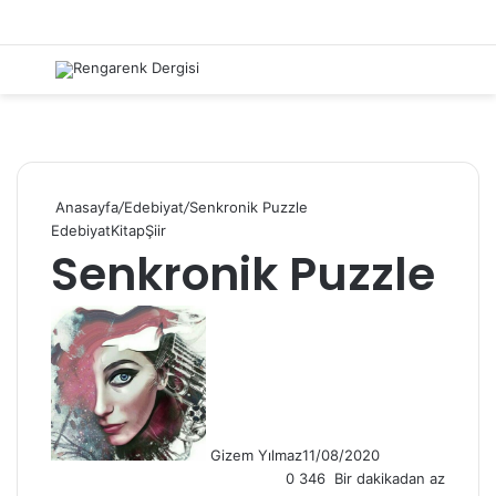
Menü
Kayıt 
Ar
Anasayfa
/
Edebiyat
/
Senkronik Puzzle
Edebiyat
Kitap
Şiir
Senkronik Puzzle
Gizem Yılmaz
11/08/2020
0
346
Bir dakikadan az