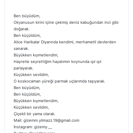
Ben büyüdüm,
Okyanusun kirini içine çekmiş deniz kabuğundan inci gibi
doğarak.
Ben küçüldüm,
Alice Harikalar Diyarında kendimi, merhametli devlerden
sanarak.
Büyükken kıymetlendim,
Hayretle seyrettiğim hayatımın koynunda ışıl ışıl
parlayarak.
Küçükken sevildim,
O koskocaman yüreği parmak uçlarımda taşıyarak.
Ben büyüdüm,
Ben küçüldüm,
Büyükken kıymetlendim,
Küçükken sevildim,
Çiçekli bir yama olarak.
Mail: gizemm.yilmazz.19@gmail.com
İnstagram: gizemy.__