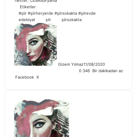
Twitter: Ciceklibiryama
Etiketler
#şiir #şiirheryerde #şiirsokakta #şiirevde
edebiyat
şiir
şiirsokakta
Gizem Yılmaz
11/08/2020
0
346
Bir dakikadan az
LinkedIn
Tumblr
Pinterest
Reddit
VKontakte
E-
Yazdır
Facebook
X
Posta
ile
paylaş