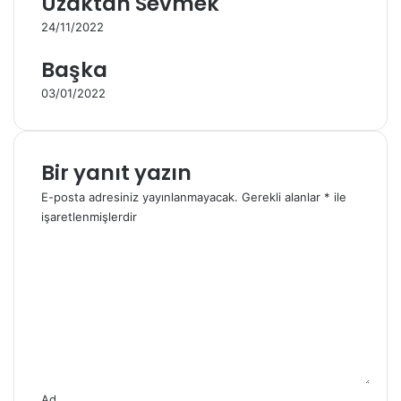
Uzaktan Sevmek
24/11/2022
Başka
03/01/2022
Bir yanıt yazın
E-posta adresiniz yayınlanmayacak.
Gerekli alanlar
*
ile
işaretlenmişlerdir
Y
o
r
u
m
*
Ad