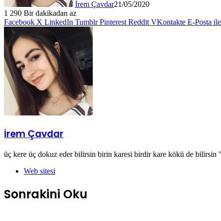
İrem Çavdar
21/05/2020
1
290
Bir dakikadan az
Facebook
X
LinkedIn
Tumblr
Pinterest
Reddit
VKontakte
E-Posta il
İrem Çavdar
üç kere üç dokuz eder bilirsin birin karesi birdir kare kökü de bilirsin 
Web sitesi
Sonrakini Oku