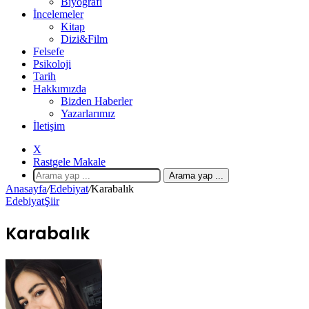
Biyografi
İncelemeler
Kitap
Dizi&Film
Felsefe
Psikoloji
Tarih
Hakkımızda
Bizden Haberler
Yazarlarımız
İletişim
X
Rastgele Makale
Arama yap ...
Anasayfa
/
Edebiyat
/
Karabalık
Edebiyat
Şiir
Karabalık