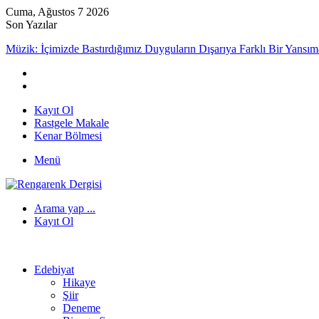
Cuma, Ağustos 7 2026
Son Yazılar
Müzik: İçimizde Bastırdığımız Duyguların Dışarıya Farklı Bir Yansım
Kayıt Ol
Rastgele Makale
Kenar Bölmesi
Menü
Arama yap ...
Kayıt Ol
Edebiyat
Hikaye
Şiir
Deneme