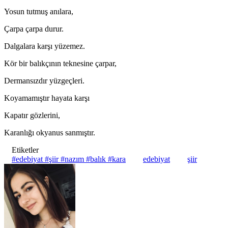
Yosun tutmuş anılara,
Çarpa çarpa durur.
Dalgalara karşı yüzemez.
Kör bir balıkçının teknesine çarpar,
Dermansızdır yüzgeçleri.
Koyamamıştır hayata karşı
Kapatır gözlerini,
Karanlığı okyanus sanmıştır.
Etiketler
#edebiyat #şiir #nazım #balık #kara
edebiyat
şiir