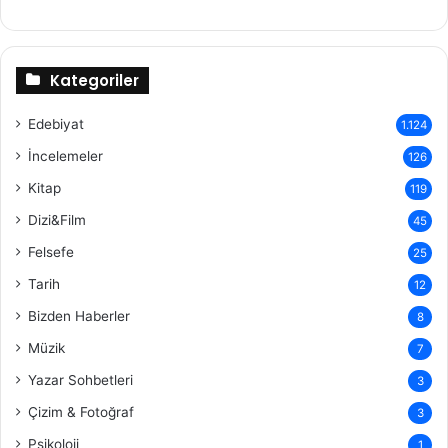
Kategoriler
Edebiyat
1.124
İncelemeler
126
Kitap
119
Dizi&Film
45
Felsefe
25
Tarih
12
Bizden Haberler
8
Müzik
7
Yazar Sohbetleri
3
Çizim & Fotoğraf
3
Psikoloji
1