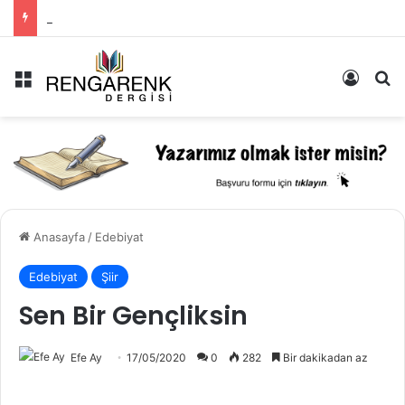
Müzik: İçimizde Bastırdığımız Duyguların Dışarıya Farklı Bir Yansıması Mıdır?
Menü
Kayıt 
Ar
Anasayfa
/
Edebiyat
Edebiyat
Şiir
Sen Bir Gençliksin
Efe Ay
17/05/2020
0
282
Bir dakikadan az