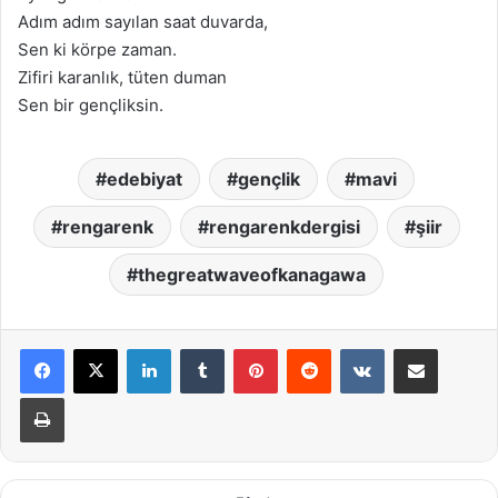
Adım adım sayılan saat duvarda,
Sen ki körpe zaman.
Zifiri karanlık, tüten duman
Sen bir gençliksin.
edebiyat
gençlik
mavi
rengarenk
rengarenkdergisi
şiir
thegreatwaveofkanagawa
LinkedIn
Tumblr
Pinterest
Reddit
VKontakte
E-Posta ile paylaş
Yazdır