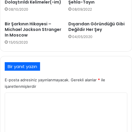
Dolaştırıldı Kelimeler(-im)
Şehla-Tayın
08/10/2020
08/09/2022
Bir Şarkının Hikayesi –
Dışarıdan Göründüğü Gibi
Michael Jackson Stranger
Değildir Her Şey
In Moscow
04/05/2020
15/05/2020
Bir yanıt yazın
E-posta adresiniz yayınlanmayacak.
Gerekli alanlar
*
ile
işaretlenmişlerdir
Y
o
r
u