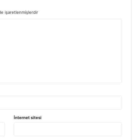
le işaretlenmişlerdir
rdan
İnternet sitesi