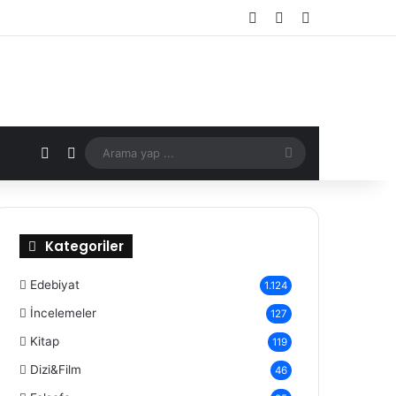
Kayıt Ol
Rastgele Makale
Kenar Bölmes
X
Rastgele Makale
Arama
yap
...
Kategoriler
Edebiyat
1.124
İncelemeler
127
Kitap
119
Dizi&Film
46