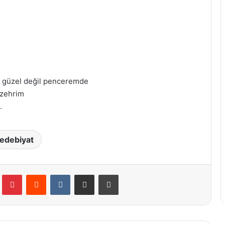
 güzel değil penceremde
 zehrim
.
edebiyat
Tumblr
Pinterest
Reddit
VKontakte
E-Posta ile paylaş
Yazdır