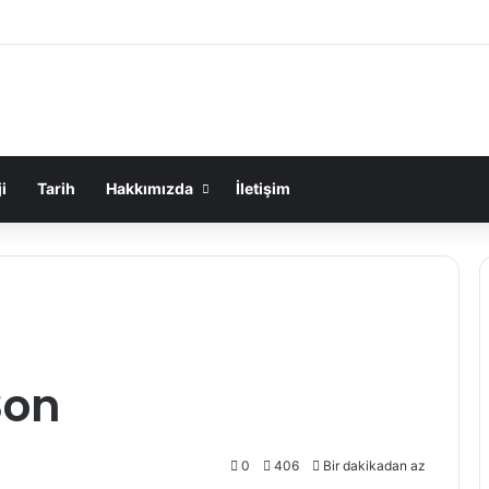
i
Tarih
Hakkımızda
İletişim
Son
0
406
Bir dakikadan az