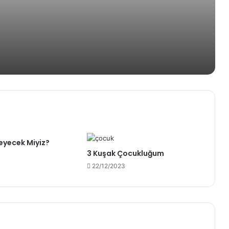
rın Dışarıya Farklı Bir Yansıması Mıdır?
eyecek Miyiz?
3 Kuşak Çocukluğum
22/12/2023