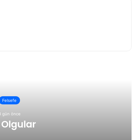
rakini Oku
Felsefe
3 gün önce
 Olgular