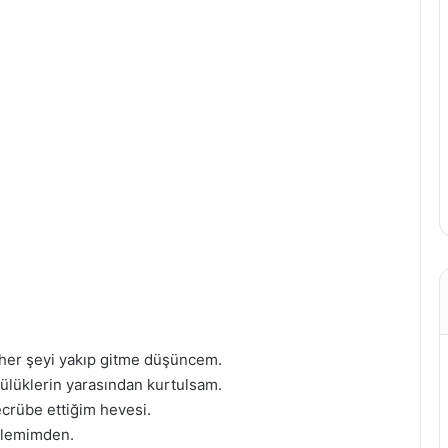
p her şeyi yakıp gitme düşüncem.
tülüklerin yarasından kurtulsam.
crübe ettiğim hevesi.
kalemimden.