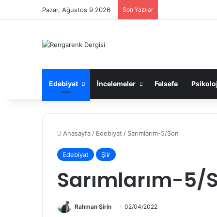
Pazar, Ağustos 9 2026
Son Yazılar
Edebiyat
İncelemeler
Felsefe
Psikoloj
Anasayfa
/
Edebiyat
/
Sarımlarım-5/Son
Edebiyat
Şiir
Sarımlarım-5/
Rahman Şirin
02/04/2022