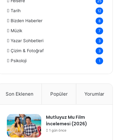
Felsefe
25
Tarih
12
Bizden Haberler
8
Müzik
7
Yazar Sohbetleri
3
Çizim & Fotoğraf
3
Psikoloji
1
Son Eklenen
Popüler
Yorumlar
Mutluyuz Mu Film
İncelemesi (2026)
1 gün önce