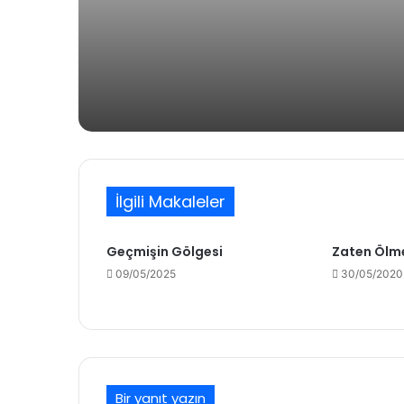
3 gün önce
Ölü Olgular
4 gün önce
Müzik: İçimizde Bastırdığımız Duygula
İlgili Makaleler
Geçmişin Gölgesi
Zaten Ölm
1 hafta önce
09/05/2025
30/05/2020
Niyâz
2 hafta önce
Vasatlık Çağı
Bir yanıt yazın