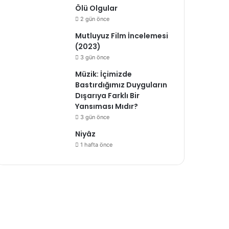
Ölü Olgular
2 gün önce
Mutluyuz Film İncelemesi
(2023)
3 gün önce
Müzik: İçimizde
Bastırdığımız Duyguların
Dışarıya Farklı Bir
Yansıması Mıdır?
3 gün önce
Niyâz
1 hafta önce