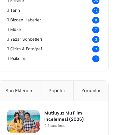
Felsefe
25
Tarih
12
Bizden Haberler
8
Müzik
7
Yazar Sohbetleri
3
Çizim & Fotoğraf
3
Psikoloji
1
Son Eklenen
Popüler
Yorumlar
Mutluyuz Mu Film
İncelemesi (2026)
2 saat önce