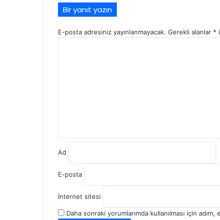
Bir yanıt yazın
E-posta adresiniz yayınlanmayacak.
Gerekli alanlar
*
i
Y
o
r
u
m
*
Ad
E-posta
İnternet sitesi
Daha sonraki yorumlarımda kullanılması için adım, 