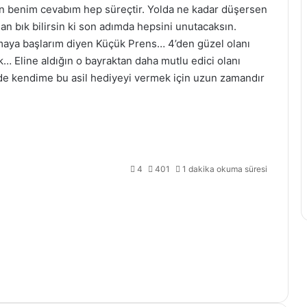
in benim cevabım hep süreçtir. Yolda ne kadar düşersen
an bık bilirsin ki son adımda hepsini unutacaksın.
aya başlarım diyen Küçük Prens… 4’den güzel olanı
 Eline aldığın o bayraktan daha mutlu edici olanı
nde kendime bu asil hediyeyi vermek için uzun zamandır
4
401
1 dakika okuma süresi