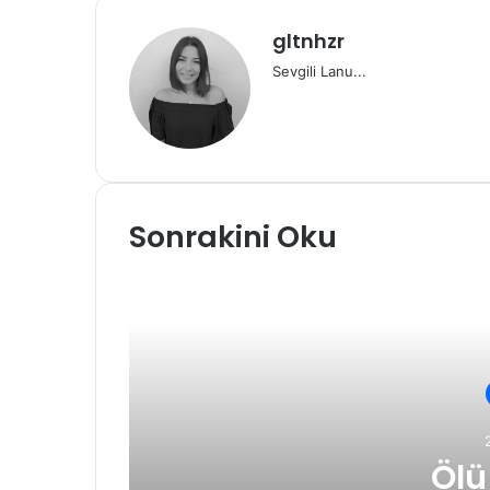
paylaş
gltnhzr
Sevgili Lanu...
Sonrakini Oku
Ölü