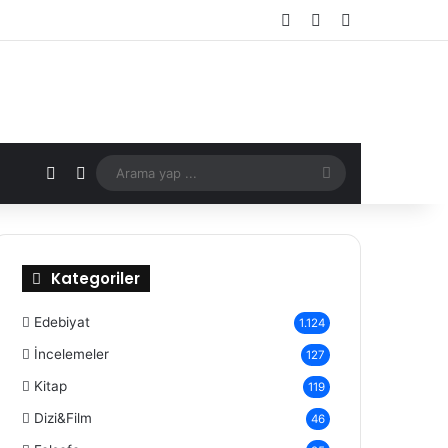
Kayıt Ol
Rastgele Makale
Kenar Bölmes
X
Rastgele Makale
Arama
yap
...
Kategoriler
Edebiyat
1.124
İncelemeler
127
Kitap
119
Dizi&Film
46