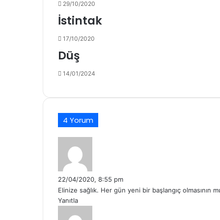
2 hafta önce
29/10/2020
Vasatlık Çağı
İstintak
17/10/2020
Düş
16/02/2026
Sırrın Nakışı
14/01/2024
27/01/2026
4 Yorum
Bir Başkası
d
e
d
15/01/2026
i
Sız-ı
22/04/2020, 8:55 pm
k
Elinize sağlık. Her gün yeni bir başlangıç olmasının 
i
Yanıtla
:
d
13/12/2025