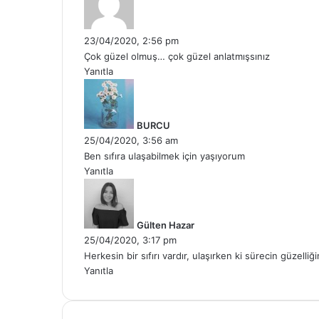
e
Çocuklar İçin Dünyayı Kim Kuru
d
i
23/04/2020, 2:56 pm
k
Çok güzel olmuş… çok güzel anlatmışsınız
i
Yanıtla
12/09/2025
:
d
Tehlikeli Simge – 2. Kısım
e
d
BURCU
i
25/04/2020, 3:56 am
k
11/09/2025
Ben sıfıra ulaşabilmek için yaşıyorum
i
Efsunlu Vuslat
Yanıtla
:
d
e
d
Gülten Hazar
i
25/04/2020, 3:17 pm
k
Herkesin bir sıfırı vardır, ulaşırken ki sürecin güzell
i
Yanıtla
: