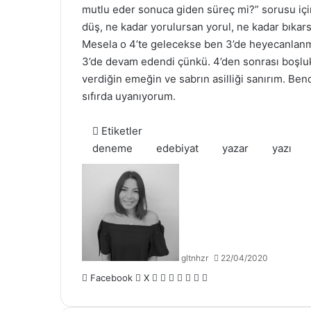
mutlu eder sonuca giden süreç mi?” sorusu iç
düş, ne kadar yorulursan yorul, ne kadar bıkars
Mesela o 4’te gelecekse ben 3’de heyecanlanm
3’de devam edendi çünkü. 4’den sonrası boşluk…
verdiğin emeğin ve sabrın asilliği sanırım. Be
sıfırda uyanıyorum.
Etiketler
deneme
edebiyat
yazar
yazı
gltnhzr
22/04/2020
LinkedIn
Tumblr
Pinterest
Reddit
VKontakte
E-
Yazdır
Facebook
X
Posta
ile