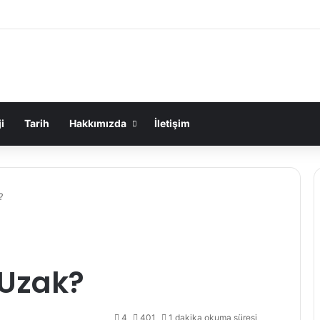
i
Tarih
Hakkımızda
İletişim
?
 Uzak?
4
401
1 dakika okuma süresi