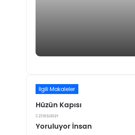
2 gün önce
Ölü Olgular
3 gün önce
İlgili Makaleler
Hüzün Kapısı
1 hafta önce
Niyâz
27/03/2021
Yoruluyor İnsan