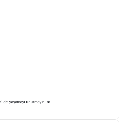
yor?
iğini de yaşamayı unutmayın, 🍀