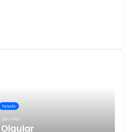
Felsefe
2 gün önce
 Olgular