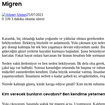
Migren
Ahmet
25/07/2021
0
339
3 dakika okuma süresi
Karanlık, hiç olmadığı kadar yoğundu ve yıldızlar olması gerekenden 
bekliyordum. Bekleyiş hüzünlü ve anlamsızdı. Yola çıkmam için neler
şey donup kalmışta bir tek ben yaşamaya devam ediyordum sanki. Bu bi
gideceğim güzel yerlerin hayalini kurmaya başladım. Şuna benzetiyorum
harcalar. Fakat hayat onlara harcanan bir liranın hesabını bile sormas
Neden vakit ilerlemiyor ve ben neden bekliyorum. İlk defa olsa gerek
çakıl taşı var halbuki. Sonsuz karanlığın ortasında bir başıma ve ruh
mükellef zannederdim kendimi. Daha büyük sorunlar varmış. İnsanlar
yaşamıyordum. İnsanların nefreti o kadar şaibeli ki; sevgilerinden, övg
Nerede kalmıştı güneş, kimle kavga ediyor şimdi? Kim incitti ruhumu 
Kim verecek bunların cevabını? Ben kendime yeteme
Yola çıkıyorum, başımda soğuk bir migren acısı. Uyutmuyor. Kaldırm