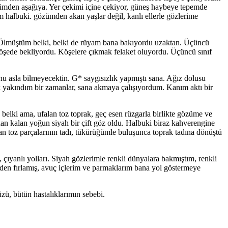
erimden aşağıya. Yer çekimi içine çekiyor, güneş haybeye tepemde
 halbuki. gözümden akan yaşlar değil, kanlı ellerle gözlerime
. Ölmüştüm belki, belki de rüyam bana bakıyordu uzaktan. Üçüncü
ede bekliyordu. Köşelere çıkmak felaket oluyordu. Üçüncü sınıf
nu asla bilmeyecektin. G* saygısızlık yapmıştı sana. Ağız dolusu
çok yakındım bir zamanlar, sana akmaya çalışıyordum. Kanım aktı bir
belki ama, ufalan toz toprak, geç esen rüzgarla birlikte gözüme ve
an kalan yoğun siyah bir çift göz oldu. Halbuki biraz kahverengine
 toz parçalarının tadı, tükürüğümle buluşunca toprak tadına dönüştü
ıyanlı yolları. Siyah gözlerimle renkli dünyalara bakmıştım, renkli
en fırlamış, avuç içlerim ve parmaklarım bana yol göstermeye
zü, bütün hastalıklarımın sebebi.