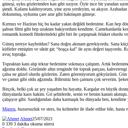
güneşi, uyku gözlerimden kan gibi sızıyor. Öyle ince bir yaradan sız
şimdi. Kafamı kaldırıyorum, yine aynı yerdeyim, su akıyor. Arabadan 
dokunmuş, uykuma çare arar gibi bakmışım güneşe.
Kırmızı ve Haziran hiç bu kadar yakın değildi bedenime. Kan hep dön
şahsın filmi gibi hep uzaktan bakıyordum kendime. Camekanlarda ke
romantik komedi filmlerindeki gibi biri ile çarpışmak felaket olurdu ve
Güneş nereye kayboldun? Sana doğru akmam gerekiyordu. Sana kü
küfürler etmiştim ve siktir git; “hoşça kal” ile aynı değeri taşıyord
avuç toprağa.
Topraktan kanı alıp tekrar bedenime sokmaya çalıştım. Artık bedenimde
ağzıma doldu. Gözümde altın renginde bir toprak parçası, kahverengi 
çalsa ne güzel olurdu gözlerim. Zaten göremiyorum gökyüzünü. Gün y
ve çamur gibi oldu ağzımda. Bilirsiniz ben çamuru çok severim. Şeke
Birçok, belki çok az şey yaşadım bu hayatta. Kargalar en büyük dostu
dünyalarda kaos hakim. Gri şehirlerde, senin ve benim kanım akmışt
çalışıyor gibi. Sandığımdan daha karmaşık bu dünyada ben, kendime
Migren
, huzursuzluk ve stres, bu kelimeler ile ifade edilse bile, ha
Ahmet
25/07/2021
0
339
3 dakika okuma süresi