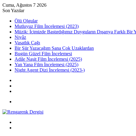
Cuma, Ağustos 7 2026
Son Yazılar
Ölü Olgular
Mutluyuz Film İncelemesi (2023)
Müzik: İçimizde Bastırdığımız Duyguların Dışarıya Farklı Bir 
Niyâz
Vasatlık Çağı
Bir Şiir Yazacağım Sana Çok Uzaklardan
Bugün Güzel Film İncelemesi
Adile Naşit Film İncelemesi (2025)
Yan Yana Film İncelemesi (2025)
Night Agent Dizi İncelemesi (2023-)
Kayıt
Ol
Rastgele
Makale
Kenar
Bölmesi
Menü
Arama
yap
Kayıt
...
Ol