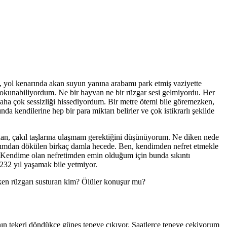
, yol kenarında akan suyun yanına arabamı park etmiş vaziyette
okunabiliyordum. Ne bir hayvan ne bir rüzgar sesi gelmiyordu. Her
daha çok sessizliği hissediyordum. Bir metre ötemi bile göremezken,
kendilerine hep bir para miktarı belirler ve çok istikrarlı şekilde
adan, çakıl taşlarına ulaşmam gerektiğini düşünüyorum. Ne diken nede
klarımdan dökülen birkaç damla hecede. Ben, kendimden nefret etmekle
. Kendime olan nefretimden emin olduğum için bunda sıkıntı
n 232 yıl yaşamak bile yetmiyor.
rken rüzgarı susturan kim? Ölüler konuşur mu?
n tekeri döndükçe güneş tepeye çıkıyor. Saatlerce tepeye çekiyorum