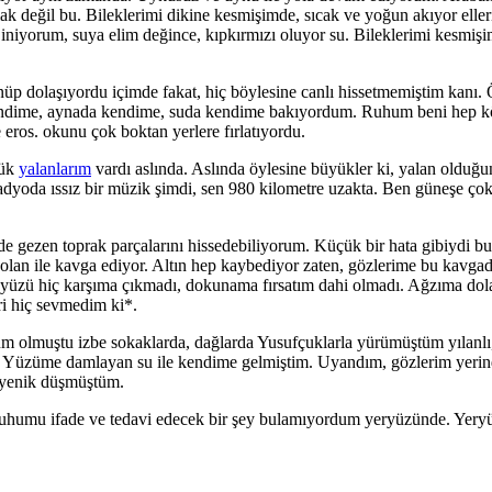
mak değil bu. Bileklerimi dikine kesmişimde, sıcak ve yoğun akıyor ell
iniyorum, suya elim değince, kıpkırmızı oluyor su. Bileklerimi kesmişim
üp dolaşıyordu içimde fakat, hiç böylesine canlı hissetmemiştim kanı
ndime, aynada kendime, suda kendime bakıyordum. Ruhum beni hep köş
 eros. okunu çok boktan yerlere fırlatıyordu.
çük
yalanlarım
vardı aslında. Aslında öylesine büyükler ki, yalan olduğu
u. Radyoda ıssız bir müzik şimdi, sen 980 kilometre uzakta. Ben güneşe 
 gezen toprak parçalarını hissedebiliyorum. Küçük bir hata gibiydi bu 
olan ile kavga ediyor. Altın hep kaybediyor zaten, gözlerime bu kavgad
üzü hiç karşıma çıkmadı, dokunama fırsatım dahi olmadı. Ağzıma dolan
ri hiç sevmedim ki*.
m olmuştu izbe sokaklarda, dağlarda Yusufçuklarla yürümüştüm yılanlı, ç
ı. Yüzüme damlayan su ile kendime gelmiştim. Uyandım, gözlerim yerind
 yenik düşmüştüm.
sta ruhumu ifade ve tedavi edecek bir şey bulamıyordum yeryüzünde. Yeryü