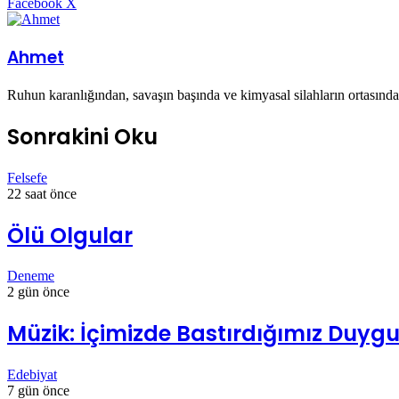
LinkedIn
Tumblr
Pinterest
Reddit
VKontakte
E-
Yazdır
Facebook
X
Posta
ile
paylaş
Ahmet
Ruhun karanlığından, savaşın başında ve kimyasal silahların ortasınd
Sonrakini Oku
Felsefe
22 saat önce
Ölü Olgular
Deneme
2 gün önce
Müzik: İçimizde Bastırdığımız Duygul
Edebiyat
7 gün önce