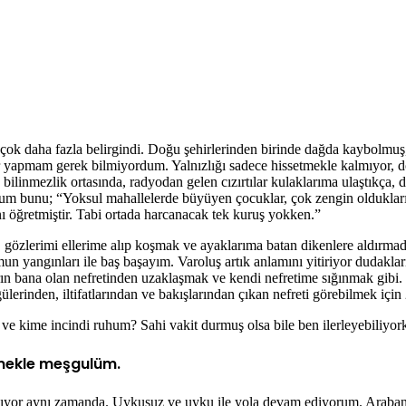
çok daha fazla belirgindi. Doğu şehirlerinden birinde dağda kaybolmuş
 yapmam gerek bilmiyordum. Yalnızlığı sadece hissetmekle kalmıyor, d
linmezlik ortasında, radyodan gelen cızırtılar kulaklarıma ulaştıkça, 
 bunu; “Yoksul mahallelerde büyüyen çocuklar, çok zengin olduklarında 
ını öğretmiştir. Tabi ortada harcanacak tek kuruş yokken.”
, gözlerimi ellerime alıp koşmak ve ayaklarıma batan dikenlere aldırm
umun yangınları ile baş başayım. Varoluş artık anlamını yitiriyor duda
ın bana olan nefretinden uzaklaşmak ve kendi nefretime sığınmak gibi
ülerinden, iltifatlarından ve bakışlarından çıkan nefreti görebilmek içi
ve kime incindi ruhum? Sahi vakit durmuş olsa bile ben ilerleyebiliyo
mekle meşgulüm.
ıyor aynı zamanda. Uykusuz ve uyku ile yola devam ediyorum. Arabanı