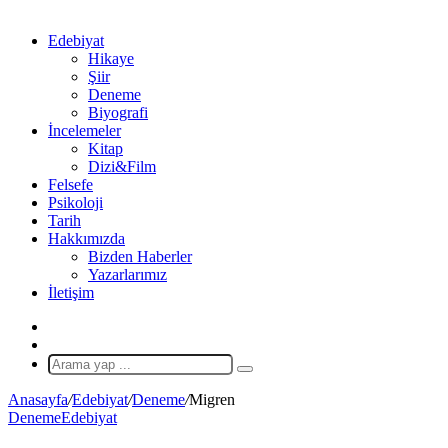
Edebiyat
Hikaye
Şiir
Deneme
Biyografi
İncelemeler
Kitap
Dizi&Film
Felsefe
Psikoloji
Tarih
Hakkımızda
Bizden Haberler
Yazarlarımız
İletişim
X
Rastgele
Makale
Arama
yap
Anasayfa
/
Edebiyat
/
Deneme
/
Migren
...
Deneme
Edebiyat