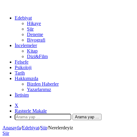
Edebiyat
Hikaye
Şiir
Deneme
Biyografi
İncelemeler
Kitap
Dizi&Film
Felsefe
Psikoloji
Tarih
Hakkımızda
Bizden Haberler
Yazarlarımız
İletişim
X
Rastgele Makale
Arama yap ...
Anasayfa
/
Edebiyat
/
Şiir
/
Nerelerdeyiz
Şiir