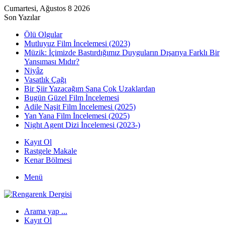
Cumartesi, Ağustos 8 2026
Son Yazılar
Ölü Olgular
Mutluyuz Film İncelemesi (2023)
Müzik: İçimizde Bastırdığımız Duyguların Dışarıya Farklı Bir
Yansıması Mıdır?
Niyâz
Vasatlık Çağı
Bir Şiir Yazacağım Sana Çok Uzaklardan
Bugün Güzel Film İncelemesi
Adile Naşit Film İncelemesi (2025)
Yan Yana Film İncelemesi (2025)
Night Agent Dizi İncelemesi (2023-)
Kayıt Ol
Rastgele Makale
Kenar Bölmesi
Menü
Arama yap ...
Kayıt Ol