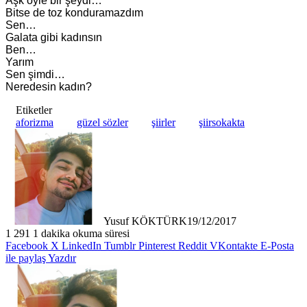
Aşk öyle bir şeydi…
Bitse de toz konduramazdım
Sen…
Galata gibi kadınsın
Ben…
Yarım
Sen şimdi…
Neredesin kadın?
Etiketler
aforizma
güzel sözler
şiirler
şiirsokakta
Yusuf KÖKTÜRK
19/12/2017
1
291
1 dakika okuma süresi
Facebook
X
LinkedIn
Tumblr
Pinterest
Reddit
VKontakte
E-Posta
ile paylaş
Yazdır