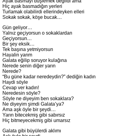
Ayak basmayı düşlemek değildi ama
Hiç ayak basmadığın yerleri
Turlamak olabilirdi ellerindeyken elleri
Sokak sokak, köşe bucak…
Gün geliyor…
Yalnız geçiyorsun o sokaklardan
Geçiyorsun…
Bir şey eksik…
Tek başına yetmiyorsun
Hayalin yarım
Galata eğilip soruyor kulağına
Nerede senin diğer yarın
Nerede?
“Bu güne kadar neredeydin?” dediğin kadın
Haydi söyle
Cevap ver kadın!
Neredesin söyle?
Söyle ne diyeyim ben sokaklara?
Ne diyeyim şimdi Galata’ya?
Ama aşk öyle bir şeydi…
Yarın bitecekmiş gibi sabırsız
Hiç bitmeyecekmiş gibi umarsız
Galata gibi büyülerdi aklımı