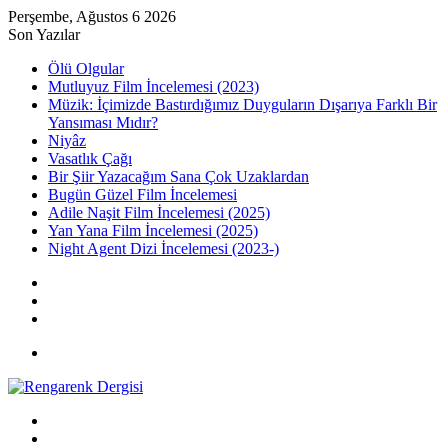
Perşembe, Ağustos 6 2026
Son Yazılar
Ölü Olgular
Mutluyuz Film İncelemesi (2023)
Müzik: İçimizde Bastırdığımız Duyguların Dışarıya Farklı Bir
Yansıması Mıdır?
Niyâz
Vasatlık Çağı
Bir Şiir Yazacağım Sana Çok Uzaklardan
Bugün Güzel Film İncelemesi
Adile Naşit Film İncelemesi (2025)
Yan Yana Film İncelemesi (2025)
Night Agent Dizi İncelemesi (2023-)
Kayıt
Ol
Rastgele
Makale
Kenar
Bölmesi
Menü
Arama
yap
Kayıt