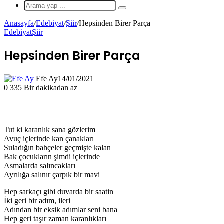
Makale
Arama
yap
Anasayfa
/
Edebiyat
/
Şiir
/
Hepsinden Birer Parça
...
Edebiyat
Şiir
Hepsinden Birer Parça
Efe Ay
14/01/2021
0
335
Bir dakikadan az
Tut ki karanlık sana gözlerim
Avuç içlerinde kan çanakları
Suladığın bahçeler geçmişte kalan
Bak çocukların şimdi içlerinde
Asmalarda salıncakları
Ayrılığa salınır çarpık bir mavi
Hep sarkaçı gibi duvarda bir saatin
İki geri bir adım, ileri
Adından bir eksik adımlar seni bana
Hep geri taşır zaman karanlıkları