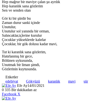
Hep mağrur bir maviye çalan şu ayrılık
Hep karanlık sana gözlerim
Sen ve senden olan
Gör ki bir şiirdir bu
Zaman durur sanki içinde
Unutulur,
Unutulur sol yanında bir orman,
Salıncaklar,içlerine kurulur
Çocuklar yükseklerde kalırlar
Çocuklar, bir gök dolusu kadar mavi,
Tut ki karanlık sana gözlerim,
Hatırlanmış bir gece,
Bölünen uykusunda,
Unutmak bir liman şimdi,
Gözlerinin kuytusunda.
Etiketler
edebiyat
Gökyüzü
karanlık
mavi
şiir
Efe Ay
14/01/2021
0
335
Bir dakikadan az
LinkedIn
Tumblr
Pinterest
Reddit
VKontakte
E-
Yazdır
Facebook
X
Posta
ile