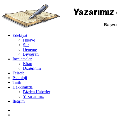
...
Ol
Edebiyat
Hikaye
Şiir
Deneme
Biyografi
İncelemeler
Kitap
Dizi&Film
Felsefe
Psikoloji
Tarih
Hakkımızda
Bizden Haberler
Yazarlarımız
İletişim
X
Rastgele