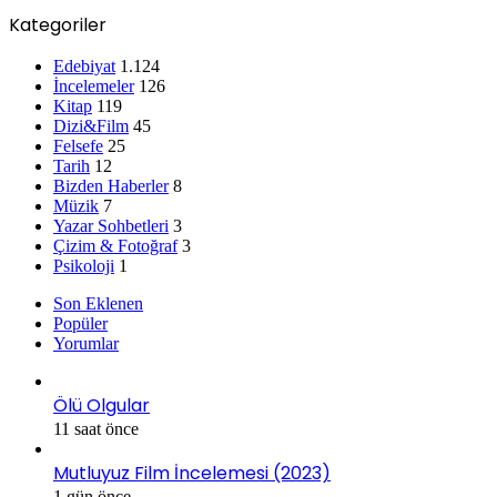
Kategoriler
Edebiyat
1.124
İncelemeler
126
Kitap
119
Dizi&Film
45
Felsefe
25
Tarih
12
Bizden Haberler
8
Müzik
7
Yazar Sohbetleri
3
Çizim & Fotoğraf
3
Psikoloji
1
Son Eklenen
Popüler
Yorumlar
Ölü Olgular
11 saat önce
Mutluyuz Film İncelemesi (2023)
1 gün önce