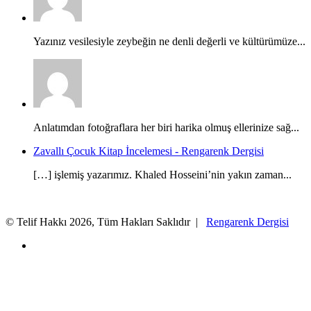
Yazınız vesilesiyle zeybeğin ne denli değerli ve kültürümüze...
Anlatımdan fotoğraflara her biri harika olmuş ellerinize sağ...
Zavallı Çocuk Kitap İncelemesi - Rengarenk Dergisi
[…] işlemiş yazarımız. Khaled Hosseini’nin yakın zaman...
© Telif Hakkı 2026, Tüm Hakları Saklıdır |
Rengarenk Dergisi
X
Facebook
X
WhatsApp
Telegram
Başa
dön
tuşu