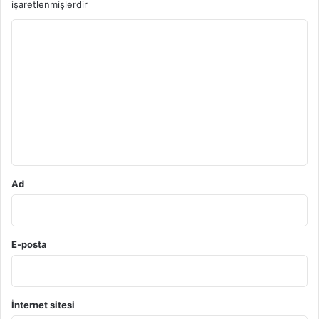
işaretlenmişlerdir
Y
o
r
u
m
*
Ad
E-posta
İnternet sitesi