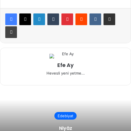
LinkedIn
Tumblr
Pinterest
Reddit
VKontakte
E-Posta ile paylaş
Yazdır
Efe Ay
Hevesli yeni yetme...
Edebiyat
Niyâz