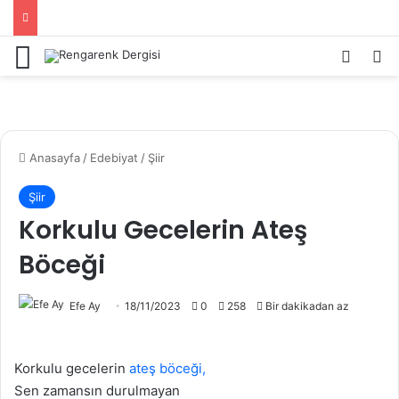
Menü
Kayıt 
Ar
Anasayfa
/
Edebiyat
/
Şiir
Şiir
Korkulu Gecelerin Ateş
Böceği
Efe Ay
18/11/2023
0
258
Bir dakikadan az
Korkulu gecelerin
ateş böceği,
Sen zamansın durulmayan