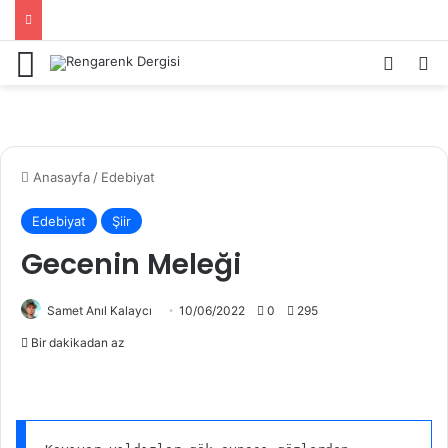
Menü
Kayıt 
Ar
Anasayfa
/
Edebiyat
Edebiyat
Şiir
Gecenin Meleği
Samet Anıl Kalaycı
10/06/2022
0
295
Bir dakikadan az