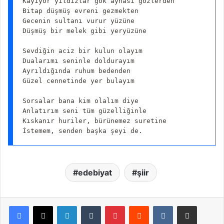
Kayıyor yıldızlar gök aynası gözlerden

Bitap düşmüş evreni gezmekten

Gecenin sultanı vurur yüzüne

Düşmüş bir melek gibi yeryüzüne

Sevdiğin aciz bir kulun olayım

Dualarımı seninle doldurayım

Ayrıldığında ruhum bedenden

Güzel cennetinde yer bulayım

Sorsalar bana kim olalım diye

Anlatırım seni tüm güzelliğinle

Kıskanır huriler, bürünemez suretine

İstemem, senden başka şeyi de.
edebiyat
şiir
LinkedIn
Tumblr
Pinterest
Reddit
VKontakte
E-Posta ile paylaş