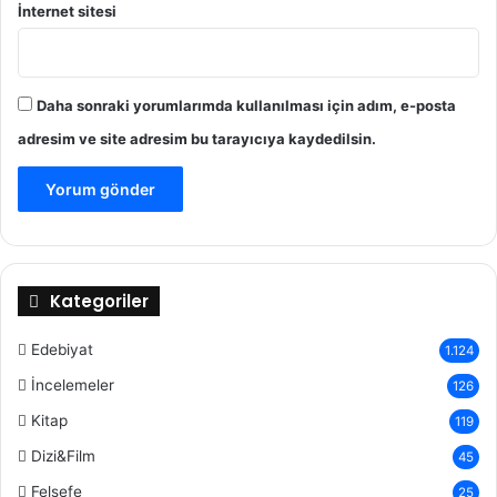
İnternet sitesi
Daha sonraki yorumlarımda kullanılması için adım, e-posta
adresim ve site adresim bu tarayıcıya kaydedilsin.
Kategoriler
Edebiyat
1.124
İncelemeler
126
Kitap
119
Dizi&Film
45
Felsefe
25