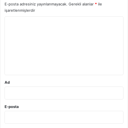
E-posta adresiniz yayınlanmayacak.
Gerekli alanlar
*
ile
işaretlenmişlerdir
Y
o
r
u
m
*
Ad
E-posta