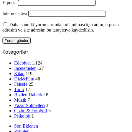
E-posta
İnternet sitesi
Daha sonraki yorumlarımda kullanılması için adım, e-posta
adresim ve site adresim bu tarayıcıya kaydedilsin.
Kategoriler
Edebiyat
1.124
İncelemeler
127
Kitap
119
Dizi&Film
46
Felsefe
25
Tarih
12
Bizden Haberler
8
Müzik
7
Yazar Sohbetleri
3
Çizim & Fotoğraf
3
Psikoloji
1
Son Eklenen
Popüler