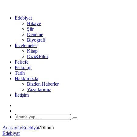
...
Ol
Edebiyat
Hikaye
Şiir
Deneme
Biyografi
İncelemeler
Kitap
Dizi&Film
Felsefe
Psikoloji
Tarih
Hakkımızda
Bizden Haberler
Yazarlarımız
İletişim
X
Rastgele
Makale
Arama
yap
Anasayfa
/
Edebiyat
/
Dilhun
...
Edebiyat