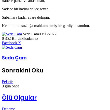
Sadece parka ve atkısı olan,
Sadece bir kadını delice seven,
Sabahlara kadar avare dolaşan.
Kendini mutsuzluğa mahkum etmiş bir gardiyan tanıdım.
Seda Çam
09/05/2022
0
352
Bir dakikadan az
LinkedIn
Tumblr
Pinterest
Reddit
VKontakte
E-
Yazdır
Facebook
X
Posta
ile
paylaş
Seda Çam
Sonrakini Oku
Felsefe
3 gün önce
Ölü Olgular
Deneme