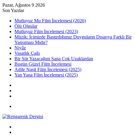
Pazar, Ağustos 9 2026
Son Yazılar
Mutluyuz Mu Film İncelemesi (2026)
Ölü Olgular
Mutluyuz Film İncelemesi (2023)
Müzik: İçimizde Bastırdığımız Duyguların Dışarıya Farklı Bir
Yansıması Mıdır?
Niyâz
Vasatlık Çağı
Bir Şiir Yazacağım Sana Çok Uzaklardan
Bugün Güzel Film İncelemesi
Adile Naşit Film İncelemesi (2025)
Yan Yana Film İncelemesi (2025)
Kayıt
Ol
Rastgele
Makale
Kenar
Bölmesi
Menü
Arama
yap
Kayıt