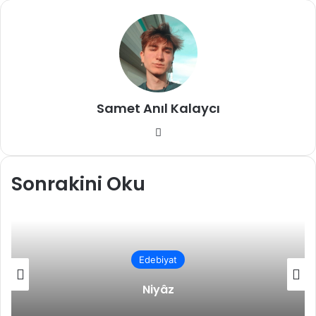
ile
paylaş
Samet Anıl Kalaycı
Instagram
Sonrakini Oku
Edebiyat
Niyâz