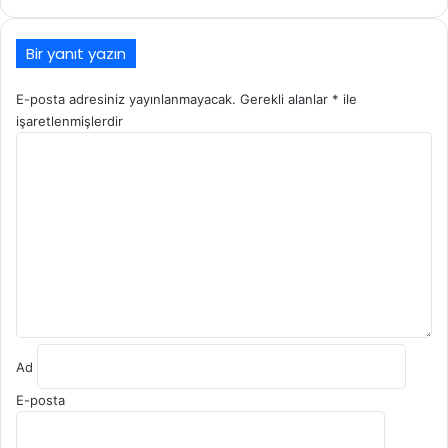
Bir yanıt yazın
E-posta adresiniz yayınlanmayacak.
Gerekli alanlar
*
ile
işaretlenmişlerdir
Y
o
r
u
m
*
Ad
E-posta