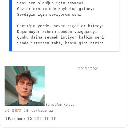
Seni sen olduğun için sevmeyi

Gözlerinin içinde kaybolup gitmeyi

Sevdiğim için seviyorum seni

Geçtiğin yerde, sever çiçekler bitmeyi

Düşünmüyor zihnim senden vazgeçmeyi

Çünkü daima sevmek istiyor kalbim seni

Sende istersen tabi, benim gibi birini
01/12/2021
Samet Anıl Kalaycı
0
670
Bir dakikadan az
LinkedIn
Tumblr
Pinterest
Reddit
VKontakte
E-
Yazdır
Facebook
X
Posta