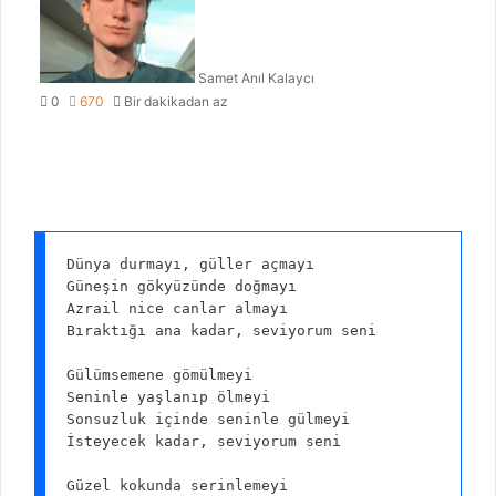
Samet Anıl Kalaycı
0
670
Bir dakikadan az
Dünya durmayı, güller açmayı

Güneşin gökyüzünde doğmayı

Azrail nice canlar almayı

Bıraktığı ana kadar, seviyorum seni

Gülümsemene gömülmeyi

Seninle yaşlanıp ölmeyi

Sonsuzluk içinde seninle gülmeyi

İsteyecek kadar, seviyorum seni

Güzel kokunda serinlemeyi
