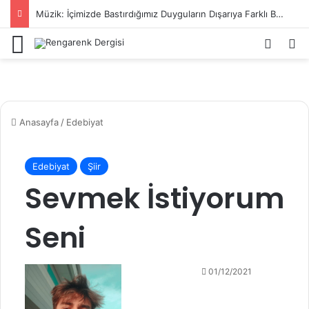
Müzik: İçimizde Bastırdığımız Duyguların Dışarıya Farklı Bir Yansıması Mıdır?
Menü
Kayıt 
Ar
Anasayfa
/
Edebiyat
Edebiyat
Şiir
Sevmek İstiyorum
Seni
01/12/2021