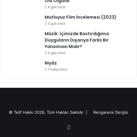
Ölü Olgular
4 gün önce
Mutluyuz Film İncelemesi (2023)
5 gün önce
Müzik: İçimizde Bastırdığımız
Duyguların Dışarıya Farklı Bir
Yansıması Mıdır?
5 gün önce
Niyâz
1 hafta önce
© Telif Hakkı 2026, Tüm Hakları Saklıdır |
Rengarenk Dergisi
X