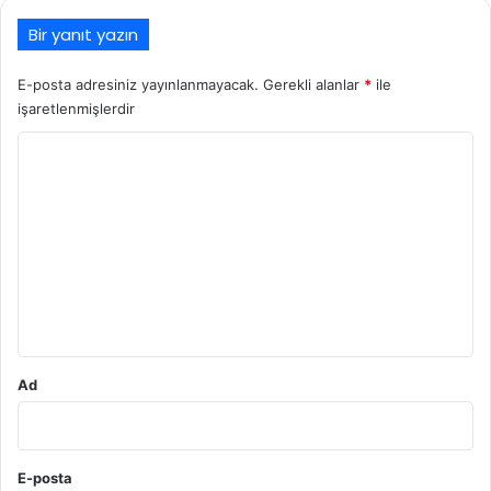
Bir yanıt yazın
E-posta adresiniz yayınlanmayacak.
Gerekli alanlar
*
ile
işaretlenmişlerdir
Y
o
r
u
m
*
Ad
E-posta