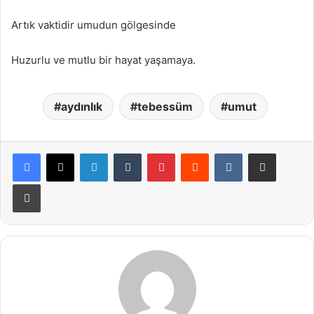
Artık vaktidir umudun gölgesinde
Huzurlu ve mutlu bir hayat yaşamaya.
aydınlık
tebessüm
umut
LinkedIn
Tumblr
Pinterest
Reddit
VKontakte
E-Posta ile paylaş
Yazdır