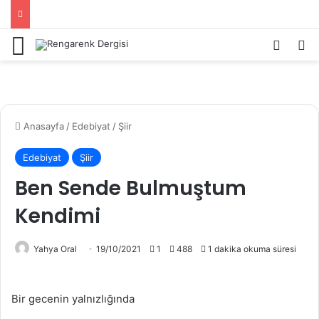
Menü
Kayıt 
Ar
Anasayfa
/
Edebiyat
/
Şiir
Edebiyat
Şiir
Ben Sende Bulmuştum
Kendimi
Yahya Oral
19/10/2021
1
488
1 dakika okuma süresi
Bir gecenin yalnızlığında