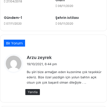
Ölüm
27/04/2018
06/11/2020
Gündem-1
Şehrin istilası
07/11/2020
05/11/2020
Bir Yorum
d
Arzu zeyrek
e
19/10/2021, 6:44 pm
d
Bu şiiri bize armağan eden kuzenime çok teşekkür
i
ederiz. Bize özel yazdigin için yolun bahtın açık
k
olsun çok çok başarıli olman dileğiyle . ..
i
:
Yanıtla