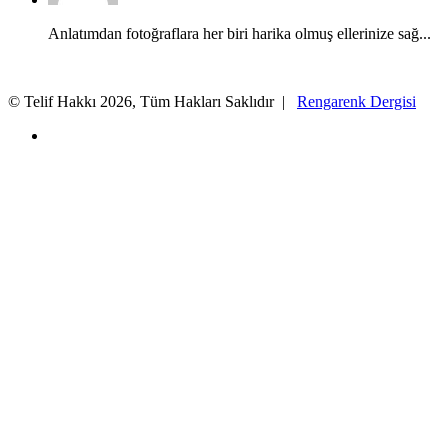
Anlatımdan fotoğraflara her biri harika olmuş ellerinize sağ...
© Telif Hakkı 2026, Tüm Hakları Saklıdır |
Rengarenk Dergisi
X
Facebook
X
WhatsApp
Telegram
Başa
dön
tuşu