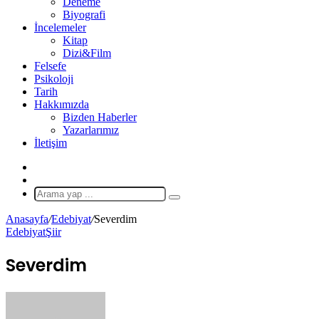
Deneme
Biyografi
İncelemeler
Kitap
Dizi&Film
Felsefe
Psikoloji
Tarih
Hakkımızda
Bizden Haberler
Yazarlarımız
İletişim
X
Rastgele
Makale
Arama
yap
Anasayfa
/
Edebiyat
/
Severdim
...
Edebiyat
Şiir
Severdim