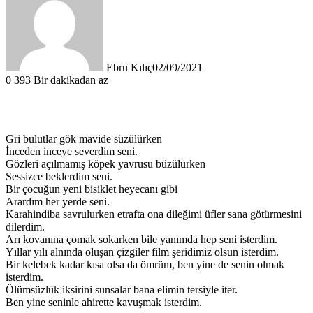
Ebru Kılıç
02/09/2021
0
393
Bir dakikadan az
Gri bulutlar gök mavide süzülürken
İnceden inceye severdim seni.
Gözleri açılmamış köpek yavrusu büzülürken
Sessizce beklerdim seni.
Bir çocuğun yeni bisiklet heyecanı gibi
Arardım her yerde seni.
Karahindiba savrulurken etrafta ona dileğimi üfler sana götürmesini
dilerdim.
Arı kovanına çomak sokarken bile yanımda hep seni isterdim.
Yıllar yılı alnında oluşan çizgiler film şeridimiz olsun isterdim.
Bir kelebek kadar kısa olsa da ömrüm, ben yine de senin olmak
isterdim.
Ölümsüzlük iksirini sunsalar bana elimin tersiyle iter.
Ben yine seninle ahirette kavuşmak isterdim.