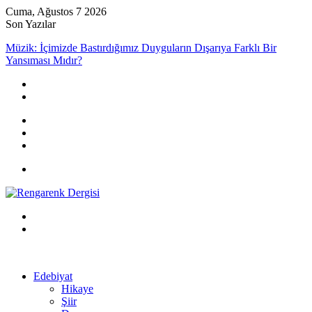
Cuma, Ağustos 7 2026
Son Yazılar
Müzik: İçimizde Bastırdığımız Duyguların Dışarıya Farklı Bir
Yansıması Mıdır?
Kayıt
Ol
Rastgele
Makale
Kenar
Bölmesi
Menü
Arama
yap
Kayıt
...
Ol
Edebiyat
Hikaye
Şiir