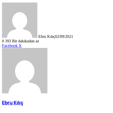
Ebru Kılıç
02/09/2021
0
393
Bir dakikadan az
LinkedIn
Tumblr
Pinterest
Reddit
VKontakte
E-
Yazdır
Facebook
X
Posta
ile
paylaş
Ebru Kılıç