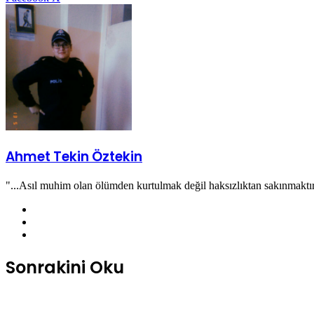
Posta
ile
paylaş
Ahmet Tekin Öztekin
"...Asıl muhim olan ölümden kurtulmak değil haksızlıktan sakınmaktı
Facebook
X
Instagram
Sonrakini Oku