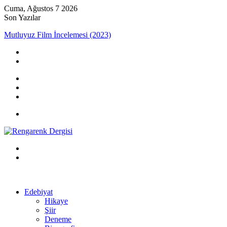
Cuma, Ağustos 7 2026
Son Yazılar
Mutluyuz Film İncelemesi (2023)
Kayıt
Ol
Rastgele
Makale
Kenar
Bölmesi
Menü
Arama
yap
Kayıt
...
Ol
Edebiyat
Hikaye
Şiir
Deneme