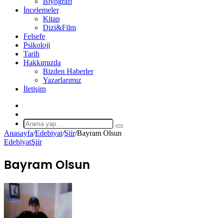
Biyografi
İncelemeler
Kitap
Dizi&Film
Felsefe
Psikoloji
Tarih
Hakkımızda
Bizden Haberler
Yazarlarımız
İletişim
X
Rastgele
Makale
Arama
Anasayfa
/
Edebiyat
/
Şiir
/
Bayram Olsun
yap
Edebiyat
Şiir
...
Bayram Olsun