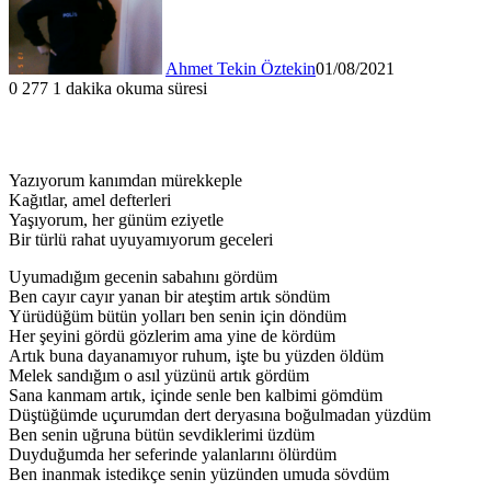
Ahmet Tekin Öztekin
01/08/2021
0
277
1 dakika okuma süresi
Yazıyorum kanımdan mürekkeple
Kağıtlar, amel defterleri
Yaşıyorum, her günüm eziyetle
Bir türlü rahat uyuyamıyorum geceleri
Uyumadığım gecenin sabahını gördüm
Ben cayır cayır yanan bir ateştim artık söndüm
Yürüdüğüm bütün yolları ben senin için döndüm
Her şeyini gördü gözlerim ama yine de kördüm
Artık buna dayanamıyor ruhum, işte bu yüzden öldüm
Melek sandığım o asıl yüzünü artık gördüm
Sana kanmam artık, içinde senle ben kalbimi gömdüm
Düştüğümde uçurumdan dert deryasına boğulmadan yüzdüm
Ben senin uğruna bütün sevdiklerimi üzdüm
Duyduğumda her seferinde yalanlarını ölürdüm
Ben inanmak istedikçe senin yüzünden umuda sövdüm