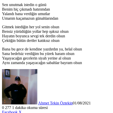
Sen unutmak istedin o günü
Benim hiç çıkmadı hatırımdan
Yalandı bana verdiğin umutlar
Umarım kaçamazsın günahlarından
Gitmek istediğin her yol senin olsun
Bensiz yürüdüğün yollar hep ışıksız olsun
Hayatın boyunca sevgi tek derdin olsun
Çektiğin bütün dertler katıksız olsun
Bana bu gece de kendine yazdırdın ya, helal olsun
Sana bedelsiz verdiğim bu yürek haram olsun
Yaşayacağın gecelerin siyah yerine al olsun
Aynı zamanda yaşayacağın sabahlar bayram olsun
Ahmet Tekin Öztekin
01/08/2021
0
277
1 dakika okuma süresi
LinkedIn
Tumblr
Pinterest
Reddit
VKontakte
E-
Yazdır
Facebook
X