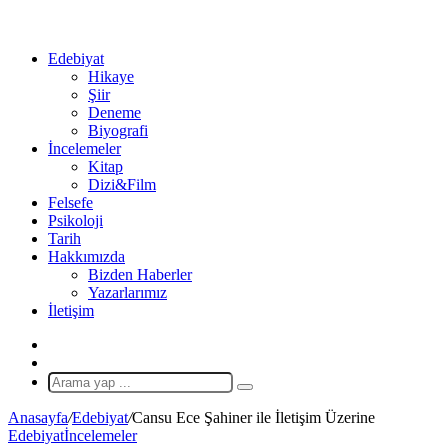
...
Ol
Edebiyat
Hikaye
Şiir
Deneme
Biyografi
İncelemeler
Kitap
Dizi&Film
Felsefe
Psikoloji
Tarih
Hakkımızda
Bizden Haberler
Yazarlarımız
İletişim
X
Rastgele
Makale
Arama
yap
Anasayfa
/
Edebiyat
/
Cansu Ece Şahiner ile İletişim Üzerine
...
Edebiyat
İncelemeler