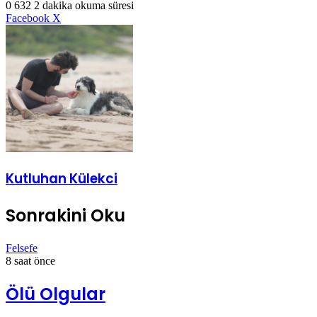
0
632
2 dakika okuma süresi
LinkedIn
Tumblr
Pinterest
Reddit
VKontakte
E-
Yazdır
Facebook
X
Posta
ile
paylaş
Kutluhan Külekci
Sonrakini Oku
Felsefe
8 saat önce
Ölü Olgular