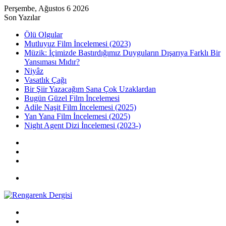
Perşembe, Ağustos 6 2026
Son Yazılar
Ölü Olgular
Mutluyuz Film İncelemesi (2023)
Müzik: İçimizde Bastırdığımız Duyguların Dışarıya Farklı Bir
Yansıması Mıdır?
Niyâz
Vasatlık Çağı
Bir Şiir Yazacağım Sana Çok Uzaklardan
Bugün Güzel Film İncelemesi
Adile Naşit Film İncelemesi (2025)
Yan Yana Film İncelemesi (2025)
Night Agent Dizi İncelemesi (2023-)
Kayıt
Ol
Rastgele
Makale
Kenar
Bölmesi
Menü
Arama
yap
Kayıt