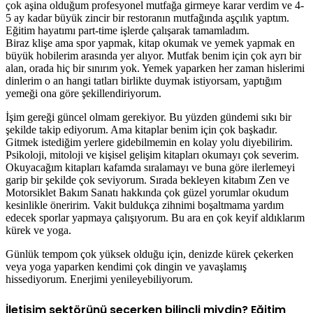
çok aşina olduğum profesyonel mutfağa girmeye karar verdim ve 4-
5 ay kadar büyük zincir bir restoranın mutfağında aşçılık yaptım.
Eğitim hayatımı part-time işlerde çalışarak tamamladım.
Biraz klişe ama spor yapmak, kitap okumak ve yemek yapmak en
büyük hobilerim arasında yer alıyor. Mutfak benim için çok ayrı bir
alan, orada hiç bir sınırım yok. Yemek yaparken her zaman hislerimi
dinlerim o an hangi tatları birlikte duymak istiyorsam, yaptığım
yemeği ona göre şekillendiriyorum.
İşim gereği güncel olmam gerekiyor. Bu yüzden gündemi sıkı bir
şekilde takip ediyorum. Ama kitaplar benim için çok başkadır.
Gitmek istediğim yerlere gidebilmemin en kolay yolu diyebilirim.
Psikoloji, mitoloji ve kişisel gelişim kitapları okumayı çok severim.
Okuyacağım kitapları kafamda sıralamayı ve buna göre ilerlemeyi
garip bir şekilde çok seviyorum. Sırada bekleyen kitabım Zen ve
Motorsiklet Bakım Sanatı hakkında çok güzel yorumlar okudum
kesinlikle öneririm. Vakit buldukça zihnimi boşaltmama yardım
edecek sporlar yapmaya çalışıyorum. Bu ara en çok keyif aldıklarım
kürek ve yoga.
Günlük tempom çok yüksek olduğu için, denizde kürek çekerken
veya yoga yaparken kendimi çok dingin ve yavaşlamış
hissediyorum. Enerjimi yenileyebiliyorum.
İletişim sektörünü seçerken bilinçli miydin? Eğitim