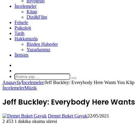
Biyografi
İncelemeler
Kitap
Dizi&Film
Felsefe
Psikoloji
Tarih
Hakkımızda
Bizden Haberler
Yazarlarımız
İletişim
X
Rastgele
Makale
Arama
Anasayfa
/
İncelemeler
/
Jeff Buckley: Everybody Here Wants You Kli
yap
İncelemeler
Müzik
...
Jeff Buckley: Everybody Here Wants
Demet Buket Gayuk
22/05/2021
2
453
1 dakika okuma süresi