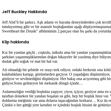
Jeff Buckley Hakkında
Jeff Abd’li bir şarkıcı. Aşk adamı ve hayatta deneyimlerden çok tecrü
tutuluyormuş gibi ve bir asansör boşluğundan aşağı düşüyormuşsunuz gi
Sweetheart the Drunk” albümünün 2.parçası olan bu şarkı da yorumla
Klip hakkında
Kız bir yandan güçlü , coşkulu, tutkulu ama bir yandan yaşanmışlıklar
şarkıları yaşanmışlıklarından doğan hikayeler ile yazılmış diye biliyo
dudak gibi soğuk ve mat bir hal var.
Ait olmadığı bir şehirde ve orayı terk ediyor, ordaki herkesin ona köt
kalabalıklara karışıp, görünmeden geçiyor. O yaşadığını düşünmüyor,
görüyor ve sevilmediğini düşünüyor. Her bakış ona acıyormuş gibi his 
gidiyor.Sonu gelmeyen bir mekanik döngü içinde…
Anlamsızlığın verdiği boşlukta yaşıyor; yiyor, içiyor, geziyor ama en
taraftan dolarken bir yandan boşalan su gibi, hep bir boşluk hissi var.
doldurma isteğimiz var ama dolarsa taşacağından korkarız… Kız da en
Çünkü o her gittiği yere kendini ve içindeki boşluk hissini de götürü