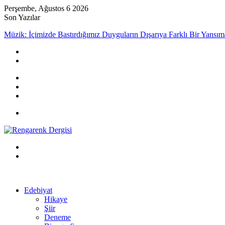
Perşembe, Ağustos 6 2026
Son Yazılar
Müzik: İçimizde Bastırdığımız Duyguların Dışarıya Farklı Bir Yansım
Kayıt
Ol
Rastgele
Makale
Kenar
Bölmesi
Menü
Arama
yap
Kayıt
...
Ol
Edebiyat
Hikaye
Şiir
Deneme