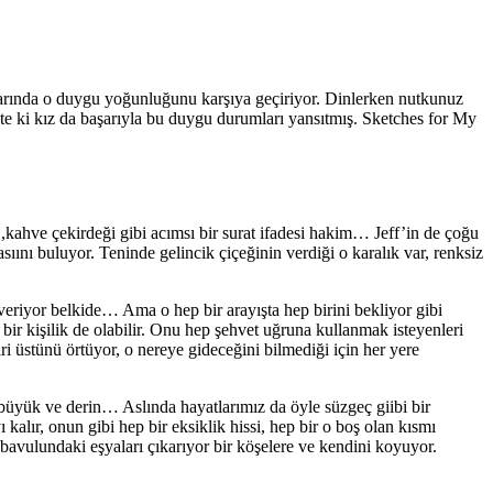
kılarında o duygu yoğunluğunu karşıya geçiriyor. Dinlerken nutkunuz
pte ki kız da başarıyla bu duygu durumları yansıtmış. Sketches for My
 ,kahve çekirdeği gibi acımsı bir surat ifadesi hakim… Jeff’in de çoğu
ıını buluyor. Teninde gelincik çiçeğinin verdiği o karalık var, renksiz
 veriyor belkide… Ama o hep bir arayışta hep birini bekliyor gibi
 kişilik de olabilir. Onu hep şehvet uğruna kullanmak isteyenleri
i üstünü örtüyor, o nereye gideceğini bilmediği için her yere
i büyük ve derin… Aslında hayatlarımız da öyle süzgeç giibi bir
kalır, onun gibi hep bir eksiklik hissi, hep bir o boş olan kısmı
avulundaki eşyaları çıkarıyor bir köşelere ve kendini koyuyor.