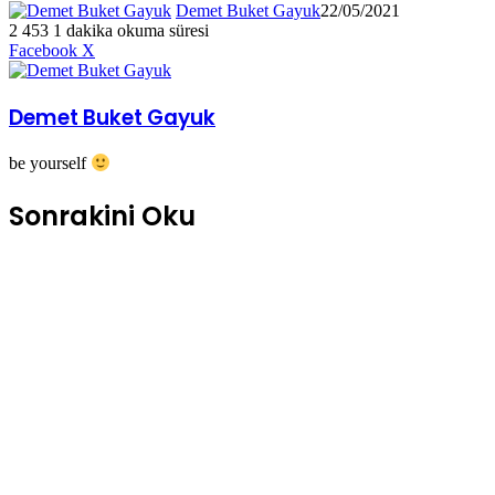
Demet Buket Gayuk
22/05/2021
2
453
1 dakika okuma süresi
LinkedIn
Tumblr
Pinterest
Reddit
VKontakte
E-
Yazdır
Facebook
X
Posta
ile
paylaş
Demet Buket Gayuk
be yourself
Sonrakini Oku