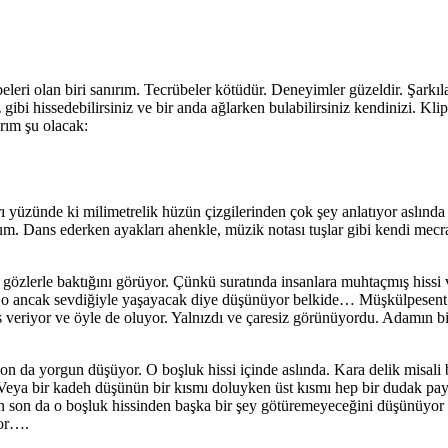
beleri olan biri sanırım. Tecrübeler kötüdür. Deneyimler güzeldir. Şar
bi hissedebilirsiniz ve bir anda ağlarken bulabilirsiniz kendinizi. Kli
rım şu olacak:
ı yüzünde ki milimetrelik hüzün çizgilerinden çok şey anlatıyor aslında
rum. Dans ederken ayakları ahenkle, müzik notası tuşlar gibi kendi mecras
ü gözlerle baktığını görüyor. Çünkü suratında insanlara muhtaçmış hissi
 o ancak sevdiğiyle yaşayacak diye düşünüyor belkide… Müşkülpesent bir
veriyor ve öyle de oluyor. Yalnızdı ve çaresiz görünüyordu. Adamın bir
 son da yorgun düşüyor. O boşluk hissi içinde aslında. Kara delik misal
 Veya bir kadeh düşünün bir kısmı doluyken üst kısmı hep bir dudak payı 
 son da o boşluk hissinden başka bir şey götüremeyeceğini düşünüyor b
yor….