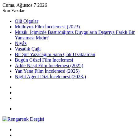
Cuma, Ağustos 7 2026
Son Yazılar
Ölü Olgular
Mutluyuz Film İncelemesi (2023)
Müzik: İçimizde Bastırdığımız Duyguların Dışarıya Farklı Bir
Yansıması Mıdır?
Niyâz
Vasatlık Çağı
Bir Şiir Yazacağım Sana Çok Uzaklardan
Bugün Güzel Film İncelemesi
Adile Naşit Film İncelemesi (2025)
Yan Yana Film İncelemesi (2025)
Night Agent Dizi İncelemesi (2023-)
Kayıt
Ol
Rastgele
Makale
Kenar
Bölmesi
Menü
Arama
yap
Kayıt