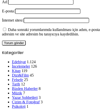
Ad
E-posta
İnternet sitesi
Daha sonraki yorumlarımda kullanılması için adım, e-posta
adresim ve site adresim bu tarayıcıya kaydedilsin.
Kategoriler
Edebiyat
1.124
İncelemeler
126
Kitap
119
Dizi&Film
45
Felsefe
25
Tarih
12
Bizden Haberler
8
Müzik
7
Yazar Sohbetleri
3
Çizim & Fotoğraf
3
Psikoloji
1