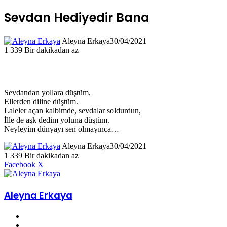
Sevdan Hediyedir Bana
Aleyna Erkaya
30/04/2021
1
339
Bir dakikadan az
Sevdandan yollara düştüm,
Ellerden diline düştüm.
Laleler açan kalbimde, sevdalar soldurdun,
İlle de aşk dedim yoluna düştüm.
Neyleyim dünyayı sen olmayınca…
Aleyna Erkaya
30/04/2021
1
339
Bir dakikadan az
LinkedIn
Tumblr
Pinterest
Reddit
VKontakte
E-
Yazdır
Facebook
X
Posta
ile
paylaş
Aleyna Erkaya
X
YouTube