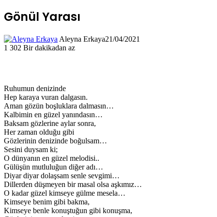
Gönül Yarası
Aleyna Erkaya
21/04/2021
1
302
Bir dakikadan az
Ruhumun denizinde
Hep karaya vuran dalgasın.
Aman gözün boşluklara dalmasın…
Kalbimin en güzel yanındasın…
Baksam gözlerine aylar sonra,
Her zaman olduğu gibi
Gözlerinin denizinde boğulsam…
Sesini duysam ki;
O dünyanın en güzel melodisi..
Gülüşün mutluluğun diğer adı…
Diyar diyar dolaşsam senle sevgimi…
Dillerden düşmeyen bir masal olsa aşkımız…
O kadar güzel kimseye gülme mesela…
Kimseye benim gibi bakma,
Kimseye benle konuştuğun gibi konuşma,