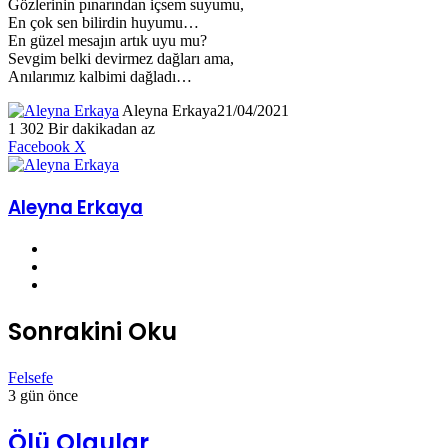
Gözlerinin pınarından içsem suyumu,
En çok sen bilirdin huyumu…
En güzel mesajın artık uyu mu?
Sevgim belki devirmez dağları ama,
Anılarımız kalbimi dağladı…
Aleyna Erkaya
21/04/2021
1
302
Bir dakikadan az
LinkedIn
Tumblr
Pinterest
Reddit
VKontakte
E-
Yazdır
Facebook
X
Posta
ile
paylaş
Aleyna Erkaya
X
YouTube
Instagram
Sonrakini Oku
Felsefe
3 gün önce
Ölü Olgular