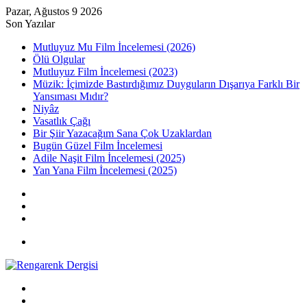
Pazar, Ağustos 9 2026
Son Yazılar
Mutluyuz Mu Film İncelemesi (2026)
Ölü Olgular
Mutluyuz Film İncelemesi (2023)
Müzik: İçimizde Bastırdığımız Duyguların Dışarıya Farklı Bir
Yansıması Mıdır?
Niyâz
Vasatlık Çağı
Bir Şiir Yazacağım Sana Çok Uzaklardan
Bugün Güzel Film İncelemesi
Adile Naşit Film İncelemesi (2025)
Yan Yana Film İncelemesi (2025)
Kayıt
Ol
Rastgele
Makale
Kenar
Bölmesi
Menü
Arama
yap
Kayıt