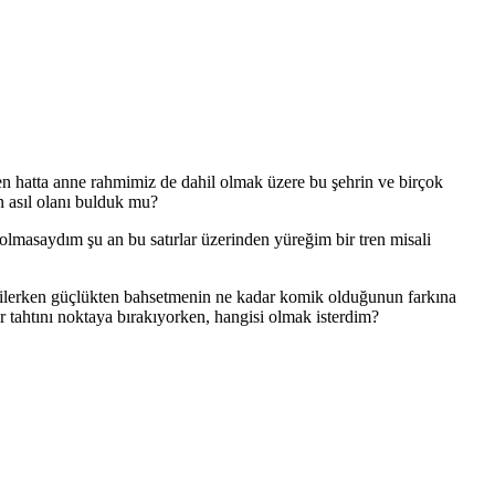
n hatta anne rahmimiz de dahil olmak üzere bu şehrin ve birçok
en asıl olanı bulduk mu?
asaydım şu an bu satırlar üzerinden yüreğim bir tren misali
bir silerken güçlükten bahsetmenin ne kadar komik olduğunun farkına
ir tahtını noktaya bırakıyorken, hangisi olmak isterdim?