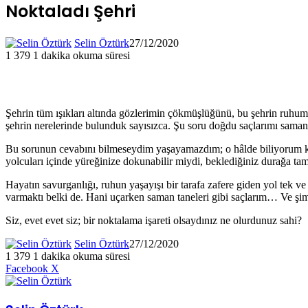
Noktaladı Şehri
Selin Öztürk
27/12/2020
1
379
1 dakika okuma süresi
Şehrin tüm ışıkları altında gözlerimin çökmüşlüğünü, bu şehrin ruhu
şehrin nerelerinde bulunduk sayısızca. Şu soru doğdu saçlarımı saman
Bu sorunun cevabını bilmeseydim yaşayamazdım; o hâlde biliyorum ki
yolcuları içinde yüreğinize dokunabilir miydi, beklediğiniz durağa tam
Hayatın savurganlığı, ruhun yaşayışı bir tarafa zafere giden yol tek v
varmaktı belki de. Hani uçarken saman taneleri gibi saçlarım… Ve şimd
Siz, evet evet siz; bir noktalama işareti olsaydınız ne olurdunuz sahi?
Selin Öztürk
27/12/2020
1
379
1 dakika okuma süresi
LinkedIn
Tumblr
Pinterest
Reddit
VKontakte
E-
Yazdır
Facebook
X
Posta
ile
paylaş