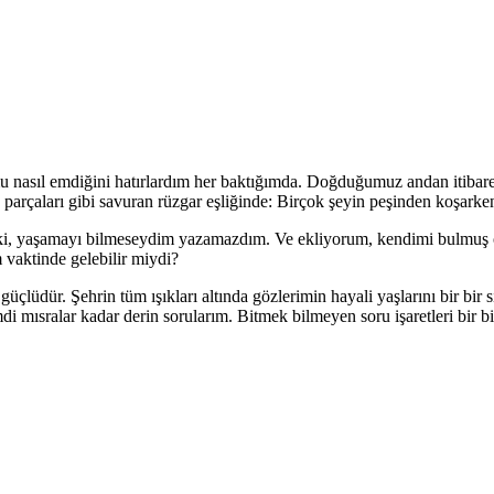
mu nasıl emdiğini hatırlardım her baktığımda. Doğduğumuz andan itibare
 parçaları gibi savuran rüzgar eşliğinde: Birçok şeyin peşinden koşark
, yaşamayı bilmeseydim yazamazdım. Ve ekliyorum, kendimi bulmuş olm
 vaktinde gelebilir miydi?
e güçlüdür. Şehrin tüm ışıkları altında gözlerimin hayali yaşlarını bir 
i mısralar kadar derin sorularım. Bitmek bilmeyen soru işaretleri bir b