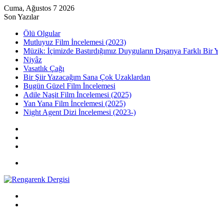
Cuma, Ağustos 7 2026
Son Yazılar
Ölü Olgular
Mutluyuz Film İncelemesi (2023)
Müzik: İçimizde Bastırdığımız Duyguların Dışarıya Farklı Bir 
Niyâz
Vasatlık Çağı
Bir Şiir Yazacağım Sana Çok Uzaklardan
Bugün Güzel Film İncelemesi
Adile Naşit Film İncelemesi (2025)
Yan Yana Film İncelemesi (2025)
Night Agent Dizi İncelemesi (2023-)
Kayıt
Ol
Rastgele
Makale
Kenar
Bölmesi
Menü
Arama
yap
Kayıt
...
Ol