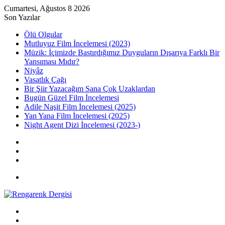
Cumartesi, Ağustos 8 2026
Son Yazılar
Ölü Olgular
Mutluyuz Film İncelemesi (2023)
Müzik: İçimizde Bastırdığımız Duyguların Dışarıya Farklı Bir
Yansıması Mıdır?
Niyâz
Vasatlık Çağı
Bir Şiir Yazacağım Sana Çok Uzaklardan
Bugün Güzel Film İncelemesi
Adile Naşit Film İncelemesi (2025)
Yan Yana Film İncelemesi (2025)
Night Agent Dizi İncelemesi (2023-)
Kayıt
Ol
Rastgele
Makale
Kenar
Bölmesi
Menü
Arama
yap
Kayıt