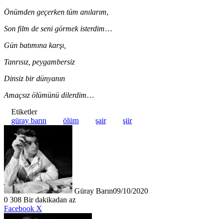
Önümden geçerken tüm anılarım
,
Son film de seni görmek isterdim
…
Gün batımına karşı,
Tanrısız, peygambersiz
Dinsiz bir dünyanın
Amaçsız ölümünü dilerdim
…
Etiketler
güray barın
ölüm
şair
şiir
Güray Barın
09/10/2020
0
308
Bir dakikadan az
LinkedIn
Tumblr
Pinterest
Reddit
VKontakte
E-
Yazdır
Facebook
X
Posta