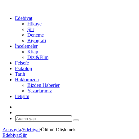
...
Ol
Edebiyat
Hikaye
Şiir
Deneme
Biyografi
İncelemeler
Kitap
Dizi&Film
Felsefe
Psikoloji
Tarih
Hakkımızda
Bizden Haberler
Yazarlarımız
İletişim
X
Rastgele
Makale
Arama
yap
Anasayfa
/
Edebiyat
/
Ölümü Düşlemek
...
Edebiyat
Şiir