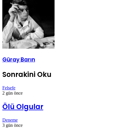
ile
paylaş
Güray Barın
Sonrakini Oku
Felsefe
2 gün önce
Ölü Olgular
Deneme
3 gün önce