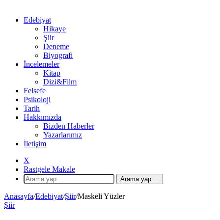
Edebiyat
Hikaye
Şiir
Deneme
Biyografi
İncelemeler
Kitap
Dizi&Film
Felsefe
Psikoloji
Tarih
Hakkımızda
Bizden Haberler
Yazarlarımız
İletişim
X
Rastgele Makale
Arama yap ...
Anasayfa
/
Edebiyat
/
Şiir
/
Maskeli Yüzler
Şiir