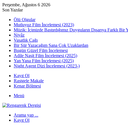
Perşembe, Ağustos 6 2026
Son Yazılar
Ölü Olgular
Mutluyuz Film İncelemesi (2023)
Müzik: İçimizde Bastırdığımız Duyguların Dışarıya Farklı Bir 
Niyâz
Vasatlık Çağı
Bir Şiir Yazacağım Sana Çok Uzaklardan
Bugün Güzel Film İncelemesi
Adile Naşit Film İncelemesi (2025)
Yan Yana Film İncelemesi (2025)
Night Agent Dizi İncelemesi (2023-)
Kayıt Ol
Rastgele Makale
Kenar Bölmesi
Menü
Arama yap ...
Kayıt Ol