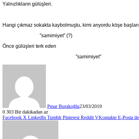
Yalnızlıkların gülüşleri.
Hangi çıkmaz sokakta kaybolmuştu, kimi arıyordu köşe başlar
”samimiyet” (?)
Önce gülüşleri terk eden
”samimiyet”
Pınar Burakoğlu
23/03/2019
0
303
Bir dakikadan az
Facebook
X
LinkedIn
Tumblr
Pinterest
Reddit
VKontakte
E-Posta il