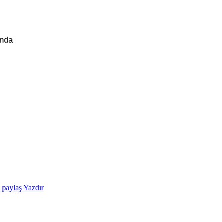
ında
e paylaş
Yazdır