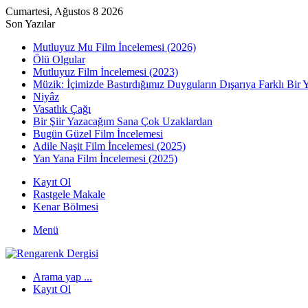
Cumartesi, Ağustos 8 2026
Son Yazılar
Mutluyuz Mu Film İncelemesi (2026)
Ölü Olgular
Mutluyuz Film İncelemesi (2023)
Müzik: İçimizde Bastırdığımız Duyguların Dışarıya Farklı Bir 
Niyâz
Vasatlık Çağı
Bir Şiir Yazacağım Sana Çok Uzaklardan
Bugün Güzel Film İncelemesi
Adile Naşit Film İncelemesi (2025)
Yan Yana Film İncelemesi (2025)
Kayıt Ol
Rastgele Makale
Kenar Bölmesi
Menü
Arama yap ...
Kayıt Ol