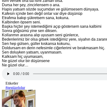
İsim versek ona da ismi zaman olsa.
Dursa her şey, zincirlensem o ana.
Hapis yatsam sözde suçumdan ve gülümsesem dünyaya.
Kafesin içinde ben değil onlar var diye düşünüp
Etrafıma bakıp şükretsem sana, kokuna.
Kalbinden öpsem seni.
Başka hiçbir şey istemediğimi açıp göstersem sana kalbimi
Sonra göğsümü yine sen diksen.
Kollarımın arasına alıp uyusam seni günlerce,
Bedenlerimiz bir olsa gitsek istediğimiz yere, siyahın da zararı
Sen hep gülsen, güller kıskansa kokunu,
Doldursam en derin nefesimle ciğerlerimi ve bırakmasam hiç.
Sen doluyken yatsam, uyanmasam.
Kalksam hiç uyumasam,
Ne güzel olur bir düşünsene
Ne güzel olur…
Etiketler
#negüzelolur