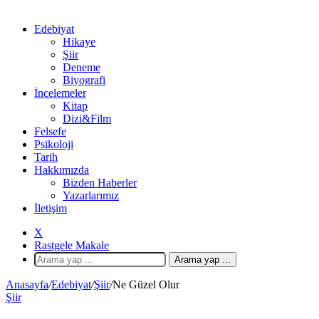
Edebiyat
Hikaye
Şiir
Deneme
Biyografi
İncelemeler
Kitap
Dizi&Film
Felsefe
Psikoloji
Tarih
Hakkımızda
Bizden Haberler
Yazarlarımız
İletişim
X
Rastgele Makale
Arama yap ...
Anasayfa
/
Edebiyat
/
Şiir
/
Ne Güzel Olur
Şiir