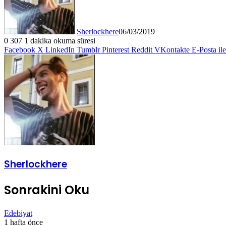
Sherlockhere
06/03/2019
0
307
1 dakika okuma süresi
Facebook
X
LinkedIn
Tumblr
Pinterest
Reddit
VKontakte
E-Posta il
Sherlockhere
Sonrakini Oku
Edebiyat
1 hafta önce