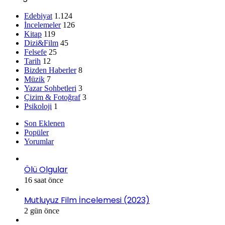
Edebiyat
1.124
İncelemeler
126
Kitap
119
Dizi&Film
45
Felsefe
25
Tarih
12
Bizden Haberler
8
Müzik
7
Yazar Sohbetleri
3
Çizim & Fotoğraf
3
Psikoloji
1
Son Eklenen
Popüler
Yorumlar
Ölü Olgular
16 saat önce
Mutluyuz Film İncelemesi (2023)
2 gün önce