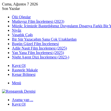
Cuma, Ağustos 7 2026
Son Yazılar
Ölü Olgular
Mutluyuz Film İncelemesi (2023)
Müzik: İçimizde Bastırdığımız Duyguların Dışarıya Farklı Bir 
Niyâz
Vasatlık Çağı
Bir Şiir Yazacağım Sana Çok Uzaklardan
Bugün Güzel Film İncelemesi
Adile Naşit Film İncelemesi (2025)
Yan Yana Film İncelemesi (2025)
Night Agent Dizi İncelemesi (2023-)
Kayıt Ol
Rastgele Makale
Kenar Bölmesi
Menü
Arama yap ...
Kayıt Ol