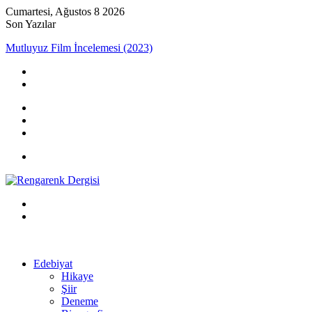
Cumartesi, Ağustos 8 2026
Son Yazılar
Mutluyuz Film İncelemesi (2023)
Kayıt
Ol
Rastgele
Makale
Kenar
Bölmesi
Menü
Arama
yap
Kayıt
...
Ol
Edebiyat
Hikaye
Şiir
Deneme