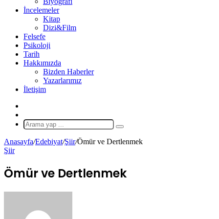
Biyografi
İncelemeler
Kitap
Dizi&Film
Felsefe
Psikoloji
Tarih
Hakkımızda
Bizden Haberler
Yazarlarımız
İletişim
X
Rastgele
Makale
Arama
yap
Anasayfa
/
Edebiyat
/
Şiir
/
Ömür ve Dertlenmek
...
Şiir
Ömür ve Dertlenmek