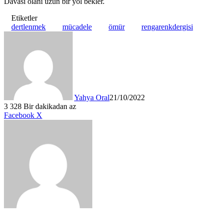
Davası olanı uzun bir yol bekler.
Etiketler
dertlenmek
mücadele
ömür
rengarenkdergisi
Yahya Oral
21/10/2022
3
328
Bir dakikadan az
LinkedIn
Tumblr
Pinterest
Reddit
VKontakte
E-
Yazdır
Facebook
X
Posta
ile
paylaş