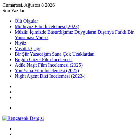
Cumartesi, Ağustos 8 2026
Son Yazılar
Ölü Olgular
Mutluyuz Film İncelemesi (2023)
Müzik: İçimizde Bastırdığımız Duyguların Dışarıya Farklı Bir
Yansıması Mıdır?
Niyâz
Vasatlık Çağı
Bir Şiir Yazacağım Sana Çok Uzaklardan
Bugün Güzel Film İncelemesi
Adile Naşit Film İncelemesi (2025)
Yan Yana Film İncelemesi (2025)
Night Agent Dizi İncelemesi (2023-)
Kayıt
Ol
Rastgele
Makale
Kenar
Bölmesi
Menü
Arama
yap
Kayıt