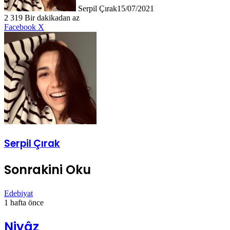
Serpil Çırak
15/07/2021
2
319
Bir dakikadan az
LinkedIn
Tumblr
Pinterest
Reddit
VKontakte
E-
Yazdır
Facebook
X
Posta
ile
paylaş
Serpil Çırak
Sonrakini Oku
Edebiyat
1 hafta önce
Niyâz