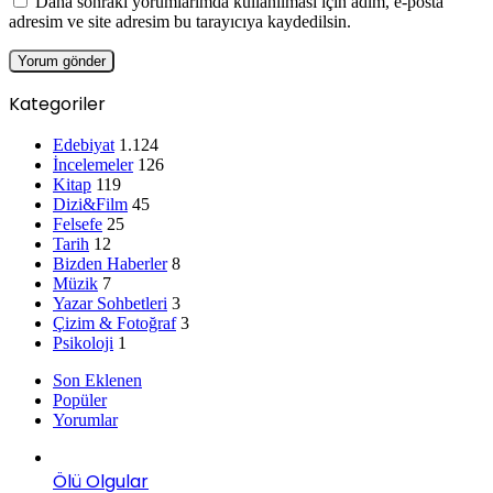
Daha sonraki yorumlarımda kullanılması için adım, e-posta
adresim ve site adresim bu tarayıcıya kaydedilsin.
Kategoriler
Edebiyat
1.124
İncelemeler
126
Kitap
119
Dizi&Film
45
Felsefe
25
Tarih
12
Bizden Haberler
8
Müzik
7
Yazar Sohbetleri
3
Çizim & Fotoğraf
3
Psikoloji
1
Son Eklenen
Popüler
Yorumlar
Ölü Olgular