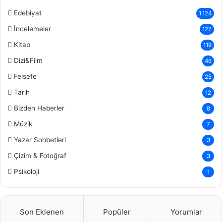
Edebiyat
1.124
İncelemeler
127
Kitap
119
Dizi&Film
46
Felsefe
25
Tarih
12
Bizden Haberler
8
Müzik
7
Yazar Sohbetleri
3
Çizim & Fotoğraf
3
Psikoloji
1
Son Eklenen
Popüler
Yorumlar