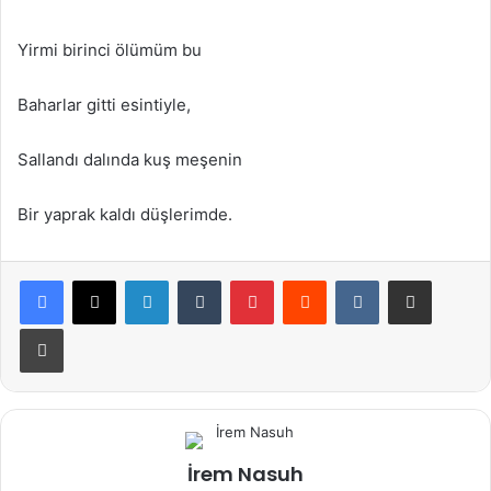
Yirmi birinci ölümüm bu
Baharlar gitti esintiyle,
Sallandı dalında kuş meşenin
Bir yaprak kaldı düşlerimde.
LinkedIn
Tumblr
Pinterest
Reddit
VKontakte
E-Posta ile paylaş
Yazdır
İrem Nasuh