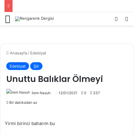
Menü
Kayıt 
Ar
Anasayfa
/
Edebiyat
Edebiyat
Şiir
Unuttu Balıklar Ölmeyi
İrem Nasuh
12/01/2021
0
337
Bir dakikadan az
Yirmi birinci baharım bu