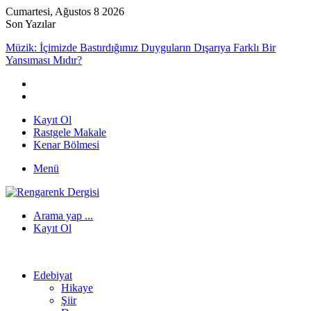
Cumartesi, Ağustos 8 2026
Son Yazılar
Müzik: İçimizde Bastırdığımız Duyguların Dışarıya Farklı Bir
Yansıması Mıdır?
Kayıt Ol
Rastgele Makale
Kenar Bölmesi
Menü
Arama yap ...
Kayıt Ol
Edebiyat
Hikaye
Şiir