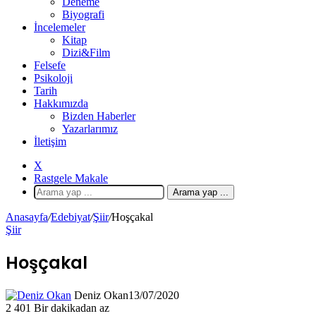
Deneme
Biyografi
İncelemeler
Kitap
Dizi&Film
Felsefe
Psikoloji
Tarih
Hakkımızda
Bizden Haberler
Yazarlarımız
İletişim
X
Rastgele Makale
Arama yap ...
Anasayfa
/
Edebiyat
/
Şiir
/
Hoşçakal
Şiir
Hoşçakal
Deniz Okan
13/07/2020
2
401
Bir dakikadan az