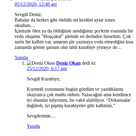
05/12/2020, 12:48 am
Sevgili Deniz;
Babalar da herkes gibi ölebilir mi kesitini aylar sonra
okudum…
İçimizde ölen ya da öldüğünü sandığımız şeylerin esasında bir
veda oluşunu “Hoşçakal” şiirinde en derinden hissettim. Çok
narin bir kalbin var, umarım şiir yazmaya veda etmediğini kısa
zamanda görme şansım olur tabii kurabiye yemeye de…
Yanıtla
Deniz Okan
dedi ki:
25/12/2020, 6:17 pm
Sevgili Kurabiye;
Kıymetli yorumunu bugün gördüm ve yazdıklarını
okuyunca çok mutlu oldum. Yazacağım ama kendimce
iyi olsunlar istiyorum, bu vakit alabiliyor. “Dokunsalar
dağılırdı, iyi pişmiş kurabiyeler gibi kalbimiz.”
Sevgilerimle…
Yanıtla