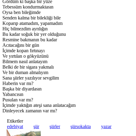
Gördüm ki başka bir yüze
Tebessüm kondurmaktasın
Oysa ben bileğimde
Senden kalma bir bilekliği bile
Koparıp atamadım, yapamadım
Hiç bilmezdim ayrılığın
Bu kadar soğuk bir yer olduğunu
Resmine bakmanın bu kadar
Acıtacağını bir gün
İçimde kopan fırtınayı
Ve yırtılan o gökyüzünü
Bilmem nasıl anlatayım
Belki de bir sigara yakmalı
Ve bir duman almalıyım
Sana şiirler yazılıyor sevgilim
Haberin var mı?
Başka bir diyardasın
Yabancısın
Pusulan var mı?
İçimde yaktığın ateşi sana anlatacağım
Dinleyecek zamanın var mı?
Etiketler
edebiyat
şiir
şiirler
şiirsokakta
yazar