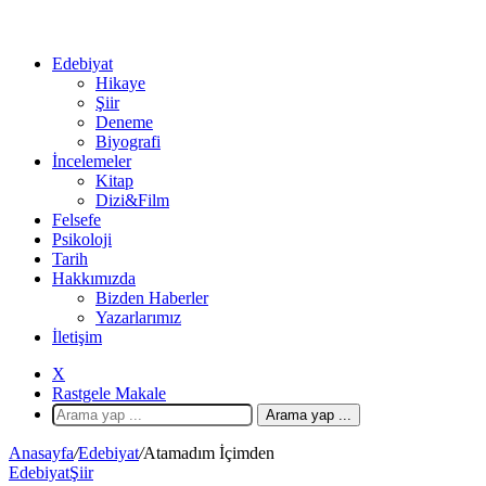
Edebiyat
Hikaye
Şiir
Deneme
Biyografi
İncelemeler
Kitap
Dizi&Film
Felsefe
Psikoloji
Tarih
Hakkımızda
Bizden Haberler
Yazarlarımız
İletişim
X
Rastgele Makale
Arama yap ...
Anasayfa
/
Edebiyat
/
Atamadım İçimden
Edebiyat
Şiir