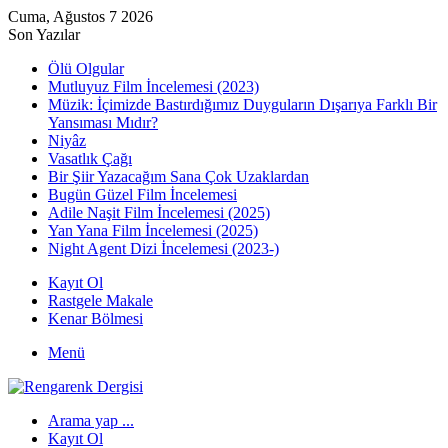
Cuma, Ağustos 7 2026
Son Yazılar
Ölü Olgular
Mutluyuz Film İncelemesi (2023)
Müzik: İçimizde Bastırdığımız Duyguların Dışarıya Farklı Bir
Yansıması Mıdır?
Niyâz
Vasatlık Çağı
Bir Şiir Yazacağım Sana Çok Uzaklardan
Bugün Güzel Film İncelemesi
Adile Naşit Film İncelemesi (2025)
Yan Yana Film İncelemesi (2025)
Night Agent Dizi İncelemesi (2023-)
Kayıt Ol
Rastgele Makale
Kenar Bölmesi
Menü
Arama yap ...
Kayıt Ol