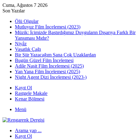
Cuma, Ağustos 7 2026
Son Yazılar
Ölü Olgular
Mutluyuz Film İncelemesi (2023)
Müzik: İçimizde Bastırdığımız Duyguların Dışarıya Farklı Bir
Yansıması Mıdır?
Niyâz
Vasatlık Çağı
Bir Şiir Yazacağım Sana Çok Uzaklardan
Bugün Güzel Film İncelemesi
Adile Naşit Film İncelemesi (2025)
Yan Yana Film İncelemesi (2025)
Night Agent Dizi İncelemesi (2023-)
Kayıt Ol
Rastgele Makale
Kenar Bölmesi
Menü
Arama yap ...
Kayıt Ol