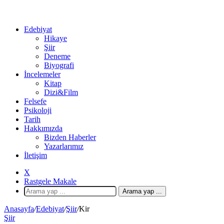
Edebiyat
Hikaye
Şiir
Deneme
Biyografi
İncelemeler
Kitap
Dizi&Film
Felsefe
Psikoloji
Tarih
Hakkımızda
Bizden Haberler
Yazarlarımız
İletişim
X
Rastgele Makale
Arama yap ...
Anasayfa
/
Edebiyat
/
Şiir
/
Kir
Şiir