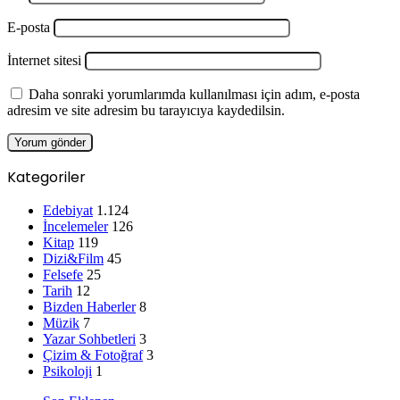
E-posta
İnternet sitesi
Daha sonraki yorumlarımda kullanılması için adım, e-posta
adresim ve site adresim bu tarayıcıya kaydedilsin.
Kategoriler
Edebiyat
1.124
İncelemeler
126
Kitap
119
Dizi&Film
45
Felsefe
25
Tarih
12
Bizden Haberler
8
Müzik
7
Yazar Sohbetleri
3
Çizim & Fotoğraf
3
Psikoloji
1