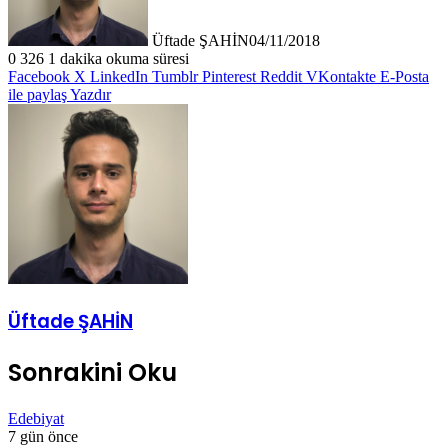
Üftade ŞAHİN
04/11/2018
0
326
1 dakika okuma süresi
Facebook
X
LinkedIn
Tumblr
Pinterest
Reddit
VKontakte
E-Posta
ile paylaş
Yazdır
Üftade ŞAHİN
Sonrakini Oku
Edebiyat
7 gün önce