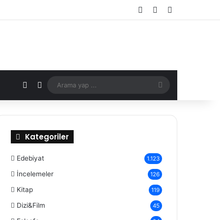
Kayıt Ol
Rastgele Makale
Kenar Bölmes
X
Rastgele Makale
Arama
yap
...
Kategoriler
Edebiyat
1.123
İncelemeler
126
Kitap
119
Dizi&Film
45