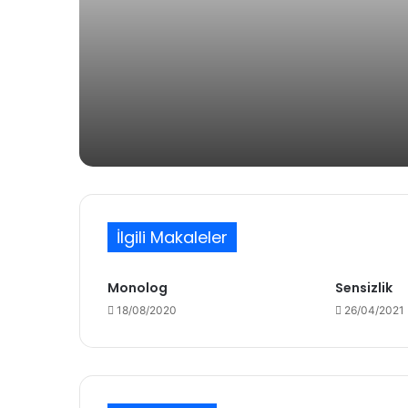
6 gün önce
Niyâz
1 hafta önce
Bir Şiir Yazacağım Sana Çok Uzakla
İlgili Makaleler
Monolog
Sensizlik
24/02/2026
18/08/2020
26/04/2021
Çivili Gülüş