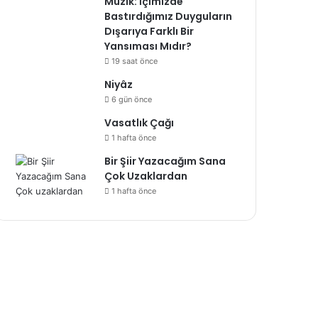
Müzik: İçimizde
Bastırdığımız Duyguların
Dışarıya Farklı Bir
Yansıması Mıdır?
19 saat önce
Niyâz
6 gün önce
Vasatlık Çağı
1 hafta önce
Bir Şiir Yazacağım Sana
Çok Uzaklardan
1 hafta önce