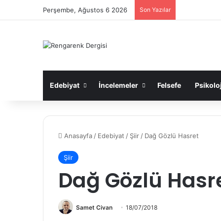
Perşembe, Ağustos 6 2026
Son Yazılar
Edebiyat
İncelemeler
Felsefe
Psikoloj
Anasayfa
/
Edebiyat
/
Şiir
/
Dağ Gözlü Hasret
Şiir
Dağ Gözlü Hasr
Samet Civan
18/07/2018