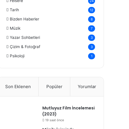
Felsefe
24
Tarih
12
Bizden Haberler
8
Müzik
7
Yazar Sohbetleri
3
Çizim & Fotoğraf
3
Psikoloji
1
Son Eklenen
Popüler
Yorumlar
Mutluyuz Film İncelemesi
(2023)
19 saat önce