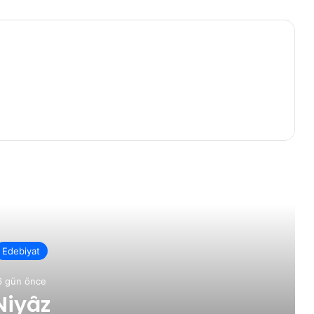
rakini Oku
Edebiyat
6 gün önce
Niyâz