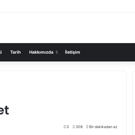
i
Tarih
Hakkımızda
İletişim
et
0
308
Bir dakikadan az