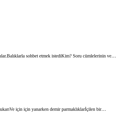
ılar.Balıklarla sohbet etmek istediKim? Soru cümlelerinin ve…
karıVe için için yanarken demir parmaklıklarİçilen bir…