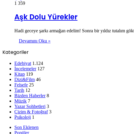
1
359
Aşk Dolu Yürekler
Hadi geceye şarkı armağan edelim! Sonra bir yıldız tutalım gö
Devamını Oku »
Kategoriler
Edebiyat
1.124
İncelemeler
127
Kitap
119
Dizi&Film
46
Felsefe
25
Tarih
12
Bizden Haberler
8
Müzik
7
Yazar Sohbetleri
3
Çizim & Fotoğraf
3
Psikoloji
1
Son Eklenen
Popüler