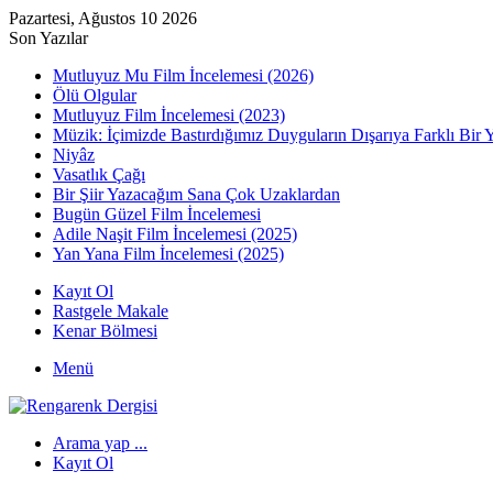
Pazartesi, Ağustos 10 2026
Son Yazılar
Mutluyuz Mu Film İncelemesi (2026)
Ölü Olgular
Mutluyuz Film İncelemesi (2023)
Müzik: İçimizde Bastırdığımız Duyguların Dışarıya Farklı Bir 
Niyâz
Vasatlık Çağı
Bir Şiir Yazacağım Sana Çok Uzaklardan
Bugün Güzel Film İncelemesi
Adile Naşit Film İncelemesi (2025)
Yan Yana Film İncelemesi (2025)
Kayıt Ol
Rastgele Makale
Kenar Bölmesi
Menü
Arama yap ...
Kayıt Ol