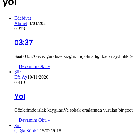
yol
Edebiyat
Ahmet
11/01/2021
0
378
03:37
Saat 03:37Gece, gündüze kızgın.Hiç olmadığı kadar aydınlık,So
Devamını Oku »
Şiir
Efe Ay
10/11/2020
0
319
Yol
Gözlerimde ıslak kaygılarıVe sokak ortalarında vurulan bir ç
Devamını Oku »
Şiir
Çağla Sünbül
15/03/2018