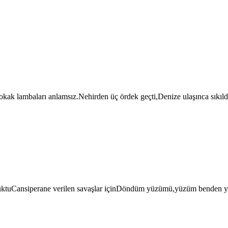
kak lambaları anlamsız.Nehirden üç ördek geçti,Denize ulaşınca sıkıld
ocuktuCansiperane verilen savaşlar içinDöndüm yüzümü,yüzüm benden yu