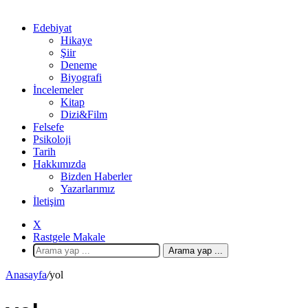
Edebiyat
Hikaye
Şiir
Deneme
Biyografi
İncelemeler
Kitap
Dizi&Film
Felsefe
Psikoloji
Tarih
Hakkımızda
Bizden Haberler
Yazarlarımız
İletişim
X
Rastgele Makale
Arama yap ...
Anasayfa
/
yol