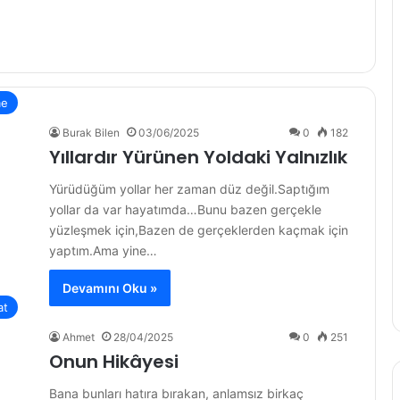
me
Burak Bilen
03/06/2025
0
182
Yıllardır Yürünen Yoldaki Yalnızlık
Yürüdüğüm yollar her zaman düz değil.Saptığım
yollar da var hayatımda…Bunu bazen gerçekle
yüzleşmek için,Bazen de gerçeklerden kaçmak için
yaptım.Ama yine…
Devamını Oku »
at
Ahmet
28/04/2025
0
251
Onun Hikâyesi
Bana bunları hatıra bırakan, anlamsız birkaç