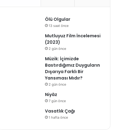
Ölü Olgular
13 saat önce
Mutluyuz Film İncelemesi
(2023)
2 gün önce
Müzik: İçimizde
Bastırdığımız Duyguların
Dışarıya Farklı Bir
Yansıması Mıdır?
2 gün önce
Niyâz
7 gün önce
Vasatlık Çağı
1 hafta önce