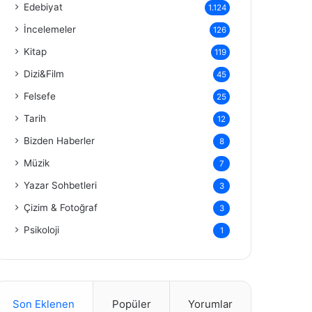
Edebiyat
1.124
İncelemeler
126
Kitap
119
Dizi&Film
45
Felsefe
25
Tarih
12
Bizden Haberler
8
Müzik
7
Yazar Sohbetleri
3
Çizim & Fotoğraf
3
Psikoloji
1
Son Eklenen
Popüler
Yorumlar