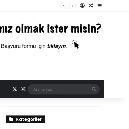
Kayıt Ol
Rastgele Makale
Kenar Bölme
X
Rastgele Makale
Arama
yap
...
Kategoriler