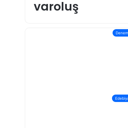
varoluş
Dene
Edebiy