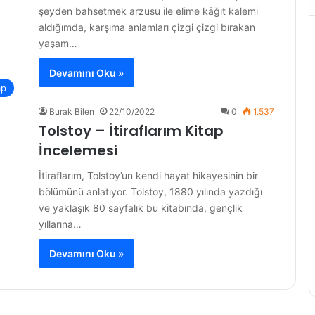
şeyden bahsetmek arzusu ile elime kâğıt kalemi
aldığımda, karşıma anlamları çizgi çizgi bırakan
yaşam…
Devamını Oku »
ap
Burak Bilen
22/10/2022
0
1.537
Tolstoy – İtiraflarım Kitap
İncelemesi
İtiraflarım, Tolstoy’un kendi hayat hikayesinin bir
bölümünü anlatıyor. Tolstoy, 1880 yılında yazdığı
ve yaklaşık 80 sayfalık bu kitabında, gençlik
yıllarına…
Devamını Oku »