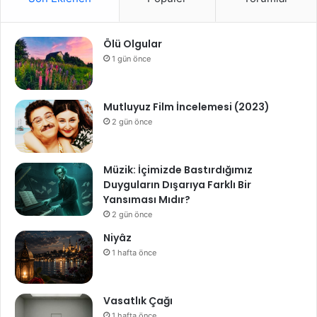
Ölü Olgular
1 gün önce
Mutluyuz Film İncelemesi (2023)
2 gün önce
Müzik: İçimizde Bastırdığımız
Duyguların Dışarıya Farklı Bir
Yansıması Mıdır?
2 gün önce
Niyâz
1 hafta önce
Vasatlık Çağı
1 hafta önce