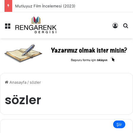
Mutluyuz Film İncelemesi (2023)
Menü
Kayıt 
Ar
Anasayfa
/
sözler
sözler
Şiir