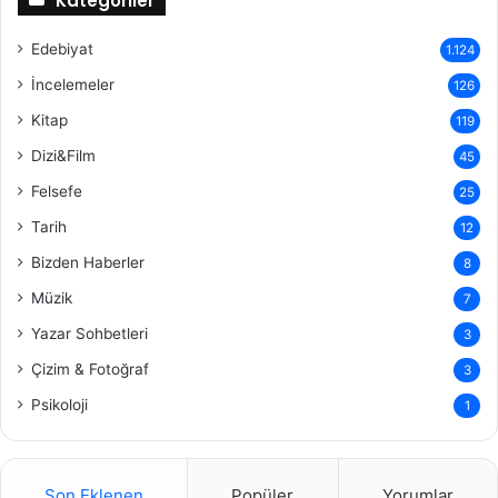
Kategoriler
Edebiyat
1.124
İncelemeler
126
Kitap
119
Dizi&Film
45
Felsefe
25
Tarih
12
Bizden Haberler
8
Müzik
7
Yazar Sohbetleri
3
Çizim & Fotoğraf
3
Psikoloji
1
Son Eklenen
Popüler
Yorumlar