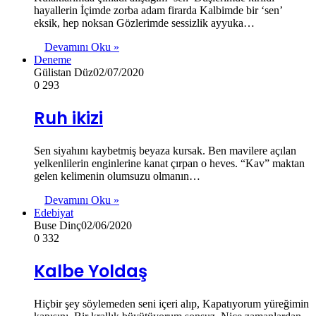
hayallerin İçimde zorba adam firarda Kalbimde bir ‘sen’
eksik, hep noksan Gözlerimde sessizlik ayyuka…
Devamını Oku »
Deneme
Gülistan Düz
02/07/2020
0
293
Ruh ikizi
Sen siyahını kaybetmiş beyaza kursak. Ben mavilere açılan
yelkenlilerin enginlerine kanat çırpan o heves. “Kav” maktan
gelen kelimenin olumsuzu olmanın…
Devamını Oku »
Edebiyat
Buse Dinç
02/06/2020
0
332
Kalbe Yoldaş
Hiçbir şey söylemeden seni içeri alıp, Kapatıyorum yüreğimin