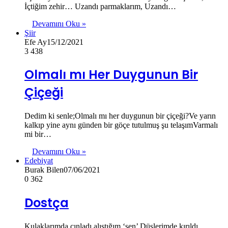
İçtiğim zehir… Uzandı parmaklarım, Uzandı…
Devamını Oku »
Şiir
Efe Ay
15/12/2021
3
438
Olmalı mı Her Duygunun Bir
Çiçeği
Dedim ki senle;Olmalı mı her duygunun bir çiçeği?Ve yarın
kalkıp yine aynı günden bir göçe tutulmuş şu telaşımVarmalı
mi bir…
Devamını Oku »
Edebiyat
Burak Bilen
07/06/2021
0
362
Dostça
Kulaklarımda çınladı alıştığım ‘sen’ Düşlerimde kırıldı