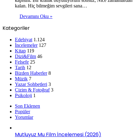
kapısını. Bir krallık büyütüyorum sonsuz, Nice zamanlardan
kalan. Hiç bilmeğim sevgileri sana…
Devamını Oku »
Kategoriler
Edebiyat
1.124
İncelemeler
127
Kitap
119
Dizi&Film
46
Felsefe
25
Tarih
12
Bizden Haberler
8
Müzik
7
Yazar Sohbetleri
3
Çizim & Fotoğraf
3
Psikoloji
1
Son Eklenen
Popüler
Yorumlar
Mutluyuz Mu Film İncelemesi (2026)