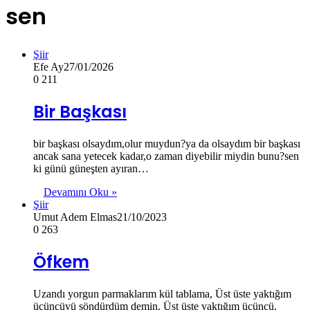
sen
Şiir
Efe Ay
27/01/2026
0
211
Bir Başkası
bir başkası olsaydım,olur muydun?ya da olsaydım bir başkası
ancak sana yetecek kadar,o zaman diyebilir miydin bunu?sen
ki günü güneşten ayıran…
Devamını Oku »
Şiir
Umut Adem Elmas
21/10/2023
0
263
Öfkem
Uzandı yorgun parmaklarım kül tablama, Üst üste yaktığım
üçüncüyü söndürdüm demin. Üst üste yaktığım üçüncü,