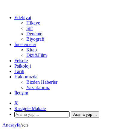
Edebiyat
Hikaye
Şiir
Deneme
Biyografi
İncelemeler
Kitap
Dizi&Film
Felsefe
Psikoloji
Tarih
Hakkımızda
Bizden Haberler
Yazarlarımız
İletişim
X
Rastgele Makale
Arama yap ...
Anasayfa
/
sen