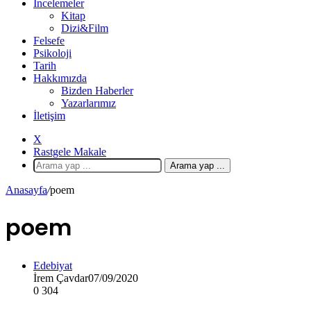
İncelemeler
Kitap
Dizi&Film
Felsefe
Psikoloji
Tarih
Hakkımızda
Bizden Haberler
Yazarlarımız
İletişim
X
Rastgele Makale
Arama yap ...
Anasayfa
/
poem
poem
Edebiyat
İrem Çavdar
07/09/2020
0
304