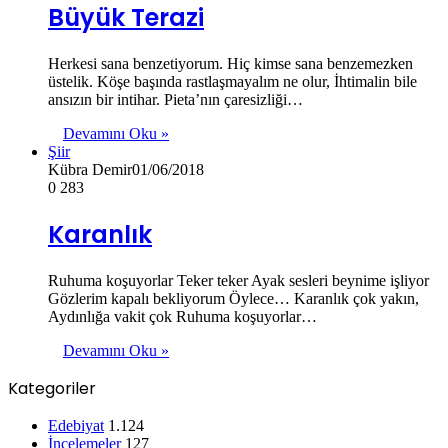
Büyük Terazi
Herkesi sana benzetiyorum. Hiç kimse sana benzemezken
üstelik. Köşe başında rastlaşmayalım ne olur, İhtimalin bile
ansızın bir intihar. Pieta’nın çaresizliği…
Devamını Oku »
Şiir
Kübra Demir
01/06/2018
0
283
Karanlık
Ruhuma koşuyorlar Teker teker Ayak sesleri beynime işliyor
Gözlerim kapalı bekliyorum Öylece… Karanlık çok yakın,
Aydınlığa vakit çok Ruhuma koşuyorlar…
Devamını Oku »
Kategoriler
Edebiyat
1.124
İncelemeler
127