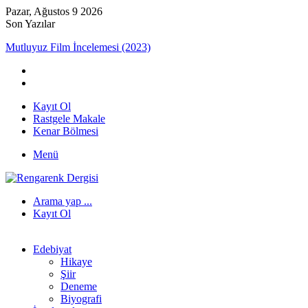
Pazar, Ağustos 9 2026
Son Yazılar
Mutluyuz Film İncelemesi (2023)
Kayıt Ol
Rastgele Makale
Kenar Bölmesi
Menü
Arama yap ...
Kayıt Ol
Edebiyat
Hikaye
Şiir
Deneme
Biyografi