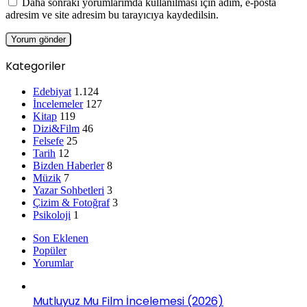
Daha sonraki yorumlarımda kullanılması için adım, e-posta
adresim ve site adresim bu tarayıcıya kaydedilsin.
Kategoriler
Edebiyat
1.124
İncelemeler
127
Kitap
119
Dizi&Film
46
Felsefe
25
Tarih
12
Bizden Haberler
8
Müzik
7
Yazar Sohbetleri
3
Çizim & Fotoğraf
3
Psikoloji
1
Son Eklenen
Popüler
Yorumlar
Mutluyuz Mu Film İncelemesi (2026)