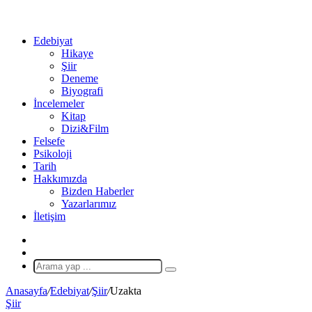
...
Ol
Edebiyat
Hikaye
Şiir
Deneme
Biyografi
İncelemeler
Kitap
Dizi&Film
Felsefe
Psikoloji
Tarih
Hakkımızda
Bizden Haberler
Yazarlarımız
İletişim
X
Rastgele
Makale
Arama
yap
Anasayfa
/
Edebiyat
/
Şiir
/
Uzakta
...
Şiir