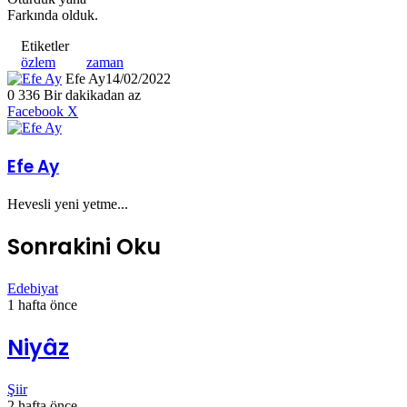
Farkında olduk.
Etiketler
özlem
zaman
Efe Ay
14/02/2022
0
336
Bir dakikadan az
LinkedIn
Tumblr
Pinterest
Reddit
VKontakte
E-
Yazdır
Facebook
X
Posta
ile
paylaş
Efe Ay
Hevesli yeni yetme...
Sonrakini Oku
Edebiyat
1 hafta önce
Niyâz
Şiir
2 hafta önce