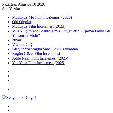
Pazartesi, Ağustos 10 2026
Son Yazılar
Mutluyuz Mu Film İncelemesi (2026)
Ölü Olgular
Mutluyuz Film İncelemesi (2023)
Müzik: İçimizde Bastırdığımız Duyguların Dışarıya Farklı Bir
Yansıması Mıdır?
Niyâz
Vasatlık Çağı
Bir Şiir Yazacağım Sana Çok Uzaklardan
Bugün Güzel Film İncelemesi
Adile Naşit Film İncelemesi (2025)
Yan Yana Film İncelemesi (2025)
Kayıt
Ol
Rastgele
Makale
Kenar
Bölmesi
Menü
Arama
yap
Kayıt