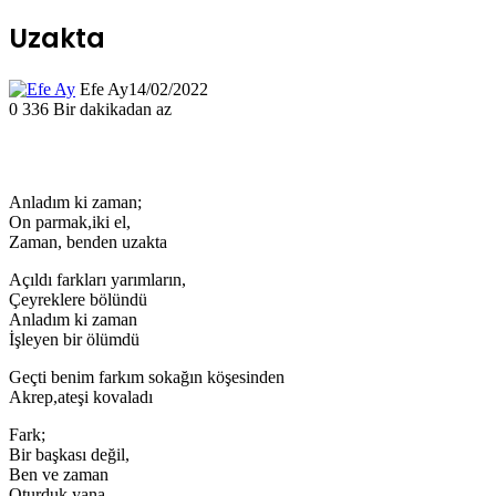
Uzakta
Efe Ay
14/02/2022
0
336
Bir dakikadan az
Anladım ki zaman;
On parmak,iki el,
Zaman, benden uzakta
Açıldı farkları yarımların,
Çeyreklere bölündü
Anladım ki zaman
İşleyen bir ölümdü
Geçti benim farkım sokağın köşesinden
Akrep,ateşi kovaladı
Fark;
Bir başkası değil,
Ben ve zaman
Oturduk yana