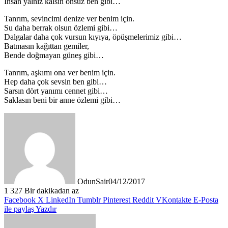
İnsan yalnız kalsın onsuz ben gibi…
Tanrım, sevincimi denize ver benim için.
Su daha berrak olsun özlemi gibi…
Dalgalar daha çok vursun kıyıya, öpüşmelerimiz gibi…
Batmasın kağıttan gemiler,
Bende doğmayan güneş gibi…
Tanrım, aşkımı ona ver benim için.
Hep daha çok sevsin ben gibi…
Sarsın dört yanımı cennet gibi…
Saklasın beni bir anne özlemi gibi…
OdunSair
04/12/2017
1
327
Bir dakikadan az
Facebook
X
LinkedIn
Tumblr
Pinterest
Reddit
VKontakte
E-Posta
ile paylaş
Yazdır