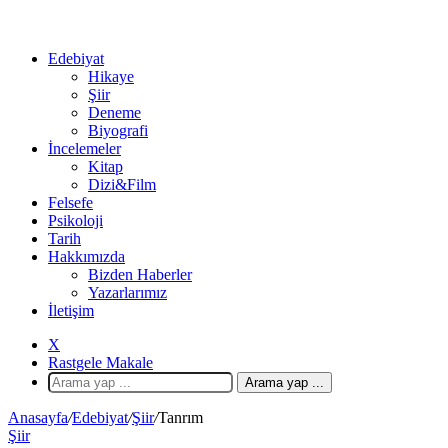
Edebiyat
Hikaye
Şiir
Deneme
Biyografi
İncelemeler
Kitap
Dizi&Film
Felsefe
Psikoloji
Tarih
Hakkımızda
Bizden Haberler
Yazarlarımız
İletişim
X
Rastgele Makale
Arama yap ...
Anasayfa
/
Edebiyat
/
Şiir
/
Tanrım
Şiir