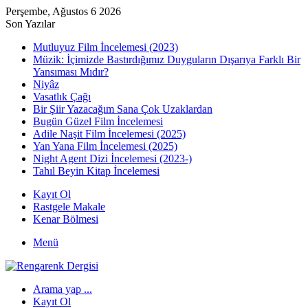
Perşembe, Ağustos 6 2026
Son Yazılar
Mutluyuz Film İncelemesi (2023)
Müzik: İçimizde Bastırdığımız Duyguların Dışarıya Farklı Bir
Yansıması Mıdır?
Niyâz
Vasatlık Çağı
Bir Şiir Yazacağım Sana Çok Uzaklardan
Bugün Güzel Film İncelemesi
Adile Naşit Film İncelemesi (2025)
Yan Yana Film İncelemesi (2025)
Night Agent Dizi İncelemesi (2023-)
Tahıl Beyin Kitap İncelemesi
Kayıt Ol
Rastgele Makale
Kenar Bölmesi
Menü
Arama yap ...
Kayıt Ol