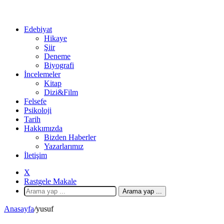
Edebiyat
Hikaye
Şiir
Deneme
Biyografi
İncelemeler
Kitap
Dizi&Film
Felsefe
Psikoloji
Tarih
Hakkımızda
Bizden Haberler
Yazarlarımız
İletişim
X
Rastgele Makale
Arama yap ...
Anasayfa
/
yusuf