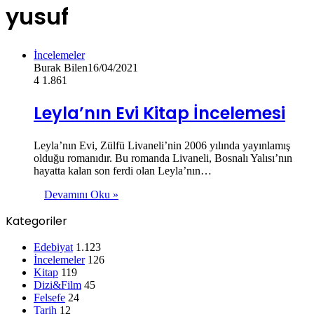
yusuf
İncelemeler
Burak Bilen
16/04/2021
4
1.861
Leyla’nın Evi Kitap İncelemesi
Leyla’nın Evi, Zülfü Livaneli’nin 2006 yılında yayınlamış
olduğu romanıdır. Bu romanda Livaneli, Bosnalı Yalısı’nın
hayatta kalan son ferdi olan Leyla’nın…
Devamını Oku »
Kategoriler
Edebiyat
1.123
İncelemeler
126
Kitap
119
Dizi&Film
45
Felsefe
24
Tarih
12