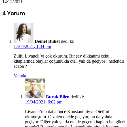
14/12/2021
4 Yorum
Demet Buket
dedi ki:
17/04/2021, 1:34 pm
Zülfü Livaneli’yi çok okurum. Bir şey dikkatimi çekti ,
kitaplarında olaylar çoğunlukla otel, yalı da geçiyor , nedendir
acaba ?
Yanıtla
Burak Bilen
dedi ki:
19/04/2021, 6:02 pm
Livaneli’nin daha önce Konstantiniyye Oteli’ni
okumuştum. O zaten otelde geçiyor, bu da yalıda
geçiyor. Diğer yalı ya da otelde geçen kitapları hangileri
mesela? Bu arada ben de Livaneli’nin birçok kitabını