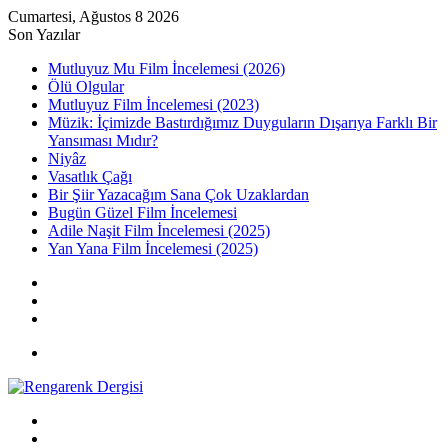
Cumartesi, Ağustos 8 2026
Son Yazılar
Mutluyuz Mu Film İncelemesi (2026)
Ölü Olgular
Mutluyuz Film İncelemesi (2023)
Müzik: İçimizde Bastırdığımız Duyguların Dışarıya Farklı Bir
Yansıması Mıdır?
Niyâz
Vasatlık Çağı
Bir Şiir Yazacağım Sana Çok Uzaklardan
Bugün Güzel Film İncelemesi
Adile Naşit Film İncelemesi (2025)
Yan Yana Film İncelemesi (2025)
Kayıt
Ol
Rastgele
Makale
Kenar
Bölmesi
Menü
Arama
yap
Kayıt