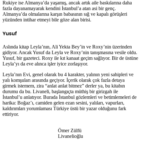
Rukiye ise Almanya’da yaşamış, ancak artık aile baskılarına daha
fazla dayanamayarak kendini İstanbul’a atan asi bir genç.
Almanya’da olmalarına karşın babasının sığ ve kapalı görüşleri
yüzünden intihar etmeyi bile göze alan birisi.
Yusuf
Aslında kitap Leyla’nın, Ali Yekta Bey’in ve Roxy’nin üzerinden
gidiyor. Ancak Yusuf da Leyla ve Roxy’nin tanışmasına vesile oldu.
Yusuf, bir gazeteci. Roxy ile kıt kanaat geçim sağlıyor. Bir de üstüne
Leyla’yı da eve alınca işler iyice zorlaşıyor.
Leyla’nın Evi, genel olarak bu 4 karakter, yalının yeni sahipleri ve
yalı komşuları arasında geçiyor. İçerik olarak çok fazla detaya
girmek istemem, zira “anlat anlat bitmez” derler ya, bu kitabın
durumu da bu. Livaneli, başlangıçta müthiş bir girizgah ile
İstanbul’u anlatıyor. Burada İstanbul gözlemleri ve betimlemeleri de
harika: Boğaz’ı, camiden gelen ezan sesini, yalıları, vapurları,
kaldırımları yorumlaması Türkiye üstü bir yazar olduğunu fark
ettiriyor.
Ömer Zülfü
Livanelioğlu