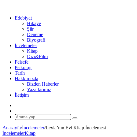
...
Ol
Edebiyat
Hikaye
Şiir
Deneme
Biyografi
İncelemeler
Kitap
Dizi&Film
Felsefe
Psikoloji
Tarih
Hakkımızda
Bizden Haberler
Yazarlarımız
İletişim
X
Rastgele
Makale
Arama
yap
Anasayfa
/
İncelemeler
/
Leyla’nın Evi Kitap İncelemesi
...
İncelemeler
Kitap