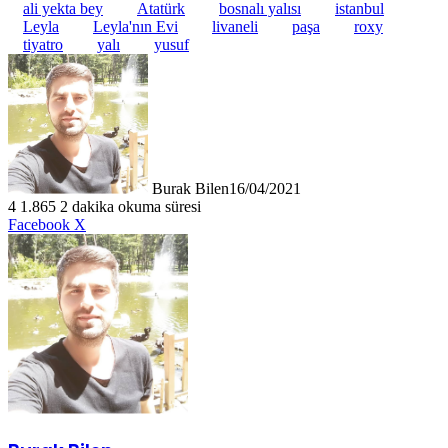
ali yekta bey
Atatürk
bosnalı yalısı
istanbul
Leyla
Leyla'nın Evi
livaneli
paşa
roxy
tiyatro
yalı
yusuf
Burak Bilen
16/04/2021
4
1.865
2 dakika okuma süresi
LinkedIn
Tumblr
Pinterest
Reddit
VKontakte
E-
Yazdır
Facebook
X
Posta
ile
paylaş