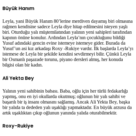
Büyük Hanım
Leyla, yani Büyük Hanım 80’lerine merdiven dayamış biri olmasına
rağmen kendisine sadece Leyla diye hitap edilmesini isteyen yaşlı
biri. Oturduğu yalı müştemilatından yalının yeni sahipleri tarafından
kapının önüne konulur. Ardından Leyla’nın çocukluğunu bildiği
Yusuf adındaki gencin evine istemeye istemeye gider. Burada da
Yusuf’un asi kız arkadaşı Roxy -Rukiye vardır. İlk başlarda Leyla’yı
istemese de Leyla bir şekilde kendini sevdirmeyi bilir. Çünkü Leyla
bir Osmanlı paşazade torunu, piyano dersleri almış, her konuda
bilgisi olan bir kadın.
Ali Yekta Bey
Yalının yeni sahibinin babası. Baba, oğlu için her türlü fedakarlığı
yapmış, onu en iyi okullarda okutmuş; oğlunun bir yalı sahibi ve
başarılı bir iş insanı olmasını sağlamış. Ancak Ali Yekta Bey, başka
bir yalıda ta dededen yalı uşaklığı yapmaktadır. En büyük arzusu da
artık uşaklıktan çıkıp oğlunun yanında yalıda oturabilmektir.
Roxy-Rukiye