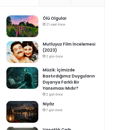
Ölü Olgular
21 saat önce
Mutluyuz Film İncelemesi
(2023)
2 gün önce
Müzik: İçimizde
Bastırdığımız Duyguların
Dışarıya Farklı Bir
Yansıması Mıdır?
2 gün önce
Niyâz
7 gün önce
Vasatlık Çağı