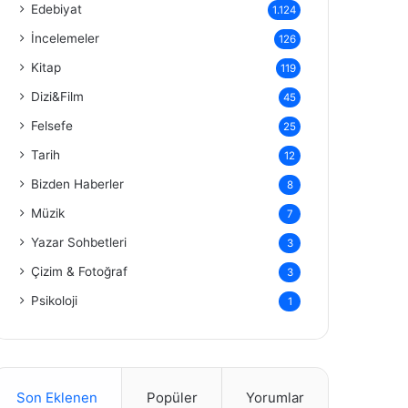
Edebiyat
1.124
İncelemeler
126
Kitap
119
Dizi&Film
45
Felsefe
25
Tarih
12
Bizden Haberler
8
Müzik
7
Yazar Sohbetleri
3
Çizim & Fotoğraf
3
Psikoloji
1
Son Eklenen
Popüler
Yorumlar