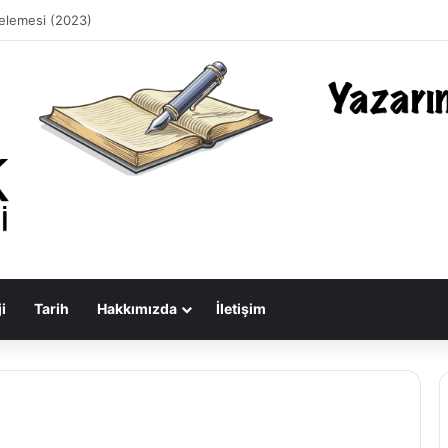
stırdığımız Duyguların Dışarıya Farklı Bir Yansıması Mıdır?
i
Tarih
Hakkımızda
İletişim