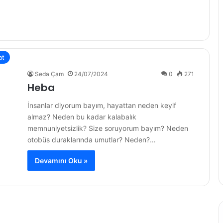
at
Seda Çam
24/07/2024
0
271
Heba
İnsanlar diyorum bayım, hayattan neden keyif
almaz? Neden bu kadar kalabalık
memnuniyetsizlik? Size soruyorum bayım? Neden
otobüs duraklarında umutlar? Neden?…
Devamını Oku »