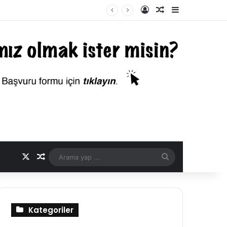
Kayıt Ol
Rastgele Makale
Kenar Bölme
X
Rastgele Makale
Arama
yap
...
Kategoriler